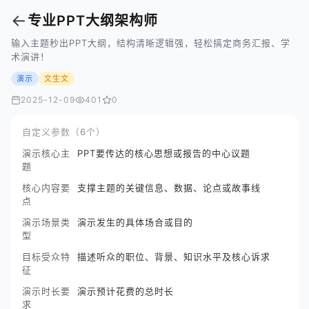
←
专业PPT大纲架构师
输入主题秒出PPT大纲，结构清晰逻辑强，轻松搞定商务汇报、学
术演讲！
演示
文生文
2025-12-09
401
0
自定义参数（6个）
演示核心主
PPT要传达的核心思想或报告的中心议题
题
核心内容要
支撑主题的关键信息、数据、论点或故事线
点
演示场景类
演示发生的具体场合或目的
型
目标受众特
描述听众的职位、背景、知识水平及核心诉求
征
演示时长要
演示预计花费的总时长
求