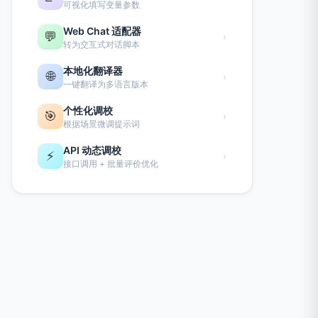
可视化填写变量参数
Web Chat 适配器
💬
›
转为交互式对话脚本
本地化翻译器
🌐
›
一键翻译为多语言版本
个性化调校
🎯
›
根据场景微调提示词
API 动态调校
⚡
›
接口调用 + 批量评价优化