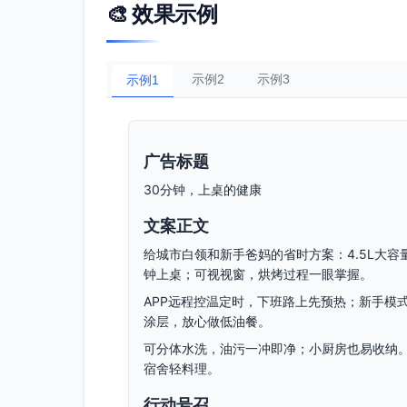
🎨 效果示例
示例2
示例3
示例1
广告标题
30分钟，上桌的健康
文案正文
给城市白领和新手爸妈的省时方案：4.5L大容量
钟上桌；可视视窗，烘烤过程一眼掌握。
APP远程控温定时，下班路上先预热；新手模
涂层，放心做低油餐。
可分体水洗，油污一冲即净；小厨房也易收纳
宿舍轻料理。
行动号召