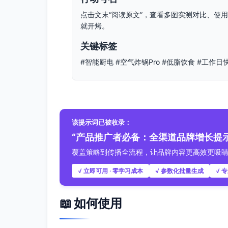
点击文末“阅读原文”，查看多图实测对比、使
就开烤。
关键标签
#智能厨电 #空气炸锅Pro #低脂饮食 #工作日
该提示词已被收录：
“产品推广者必备：全渠道品牌增长提
覆盖策略到传播全流程，让品牌内容更高效更吸
√ 立即可用 · 零学习成本
√ 参数化批量生成
√ 
📖 如何使用