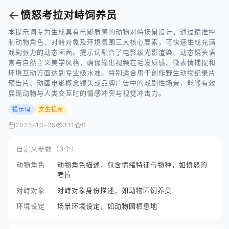
←
愤怒考拉对峙饲养员
本提示词专为生成具有电影质感的动物对峙场景设计，通过精准控
制动物角色、对峙对象及环境氛围三大核心要素，可快速生成充满
戏剧张力的动态画面。提示词融合了电影级光影渲染、动态镜头语
言与自然主义美学风格，确保输出视频在毛发质感、微表情捕捉和
环境互动方面达到专业级水准。特别适合用于创作野生动物纪录片
预告片、动画电影概念镜头或品牌广告中的戏剧性场景，能够有效
展现动物与人类交互时的情感冲突与视觉冲击力。
提示词
文生视频
2025-10-25
311
0
自定义参数（3个）
动物角色
动物角色描述，包含情绪特征与物种，如愤怒的
考拉
对峙对象
对峙对象身份描述，如动物园饲养员
环境设定
场景环境设定，如动物园栖息地