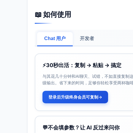
📖 如何使用
Chat 用户
开发者
⚡
30秒出活：复制 → 粘贴 → 搞定
与其花几十分钟和AI聊天、试错，不如直接复制这些
级输出。省下来的时间，足够你轻松享受两杯咖
登录后升级终身会员可复制
→
💬
不会填参数？让 AI 反过来问你