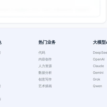
非常好！点击率提升了35%，节省了大量设计时间。参数调整
色
热门业务
大模型A
者
代码
DeepSee
向，大大提升了工作效率。生成的海报氛围感很强，稍作调整
内容创作
OpenAI
人力资源
Claude
数据分析
Gemini
创意写作
Grok
者
艺术插画
Qwen
查看更多评价
师