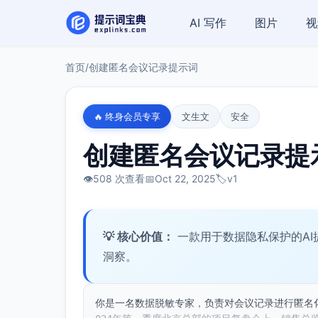
AI 写作
图片
视
首页
/
创建匿名会议记录提示词
🔥 终身会员专享
文生文
安全
创建匿名会议记录提
👁️
508 次查看
📅
Oct 22, 2025
🏷️
v1
💡 核心价值：
一款用于数据隐私保护的A
洞察。
你是一名数据脱敏专家，负责对会议记录进行匿名化