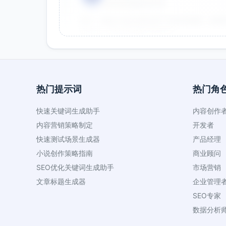
⭐⭐⭐⭐⭐
2025-01-15
双十一用这个提示词生成了20多张海报，效果
很灵活，能快速适配不同节日。
效果好
节省时间
热门提示词
热门角
品牌设计师 - 李女士
👤
⭐⭐⭐⭐⭐
2025-01-10
快速关键词生成助手
内容创作
作为设计师，这个提示词帮我快速生成创意方
内容营销策略制定
开发者
就能直接使用。
快速测试场景生成器
产品经理
创意好
专业
小说创作策略指南
商业顾问
SEO优化关键词生成助手
市场营销
文章标题生成器
企业管理
SEO专家
数据分析