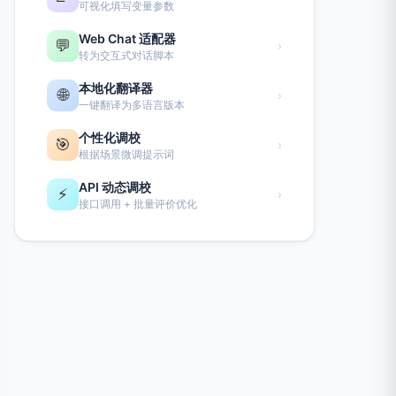
可视化填写变量参数
Web Chat 适配器
💬
›
转为交互式对话脚本
本地化翻译器
🌐
›
一键翻译为多语言版本
个性化调校
🎯
›
根据场景微调提示词
API 动态调校
⚡
›
接口调用 + 批量评价优化