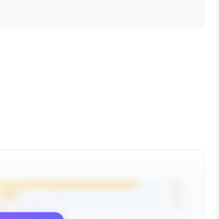
85%
12%
3%