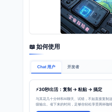
📖 如何使用
Chat 用户
开发者
⚡
30秒出活：复制 → 粘贴 → 搞定
与其花几十分钟和AI聊天、试错，不如直接复制这些
级输出。省下来的时间，足够你轻松享受两杯咖