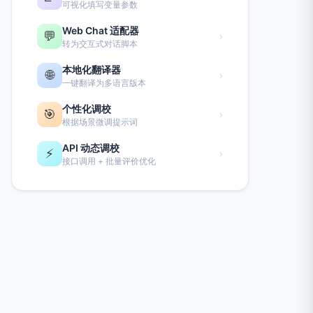
可视化填写变量参数
Web Chat 适配器
💬
›
转为交互式对话脚本
本地化翻译器
🌐
›
一键翻译为多语言版本
个性化调校
🎯
›
根据场景微调提示词
API 动态调校
⚡
›
接口调用 + 批量评价优化