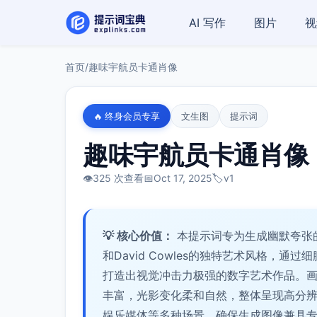
AI 写作
图片
视
首页
/
趣味宇航员卡通肖像
🔥 终身会员专享
文生图
提示词
趣味宇航员卡通肖像
👁️
325 次查看
📅
Oct 17, 2025
🏷️
v1
💡 核心价值：
本提示词专为生成幽默夸张的宇航
和David Cowles的独特艺术风格，
打造出视觉冲击力极强的数字艺术作品。
丰富，光影变化柔和自然，整体呈现高分
娱乐媒体等多种场景，确保生成图像兼具