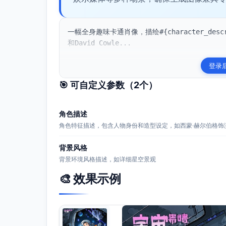
一幅全身趣味卡通肖像，描绘#{character_desc
和David Cowle...
登录
🎯 可自定义参数（
2
个）
角色描述
角色特征描述，包含人物身份和造型设定，如西蒙·赫尔伯格饰
背景风格
背景环境风格描述，如详细星空景观
🎨 效果示例