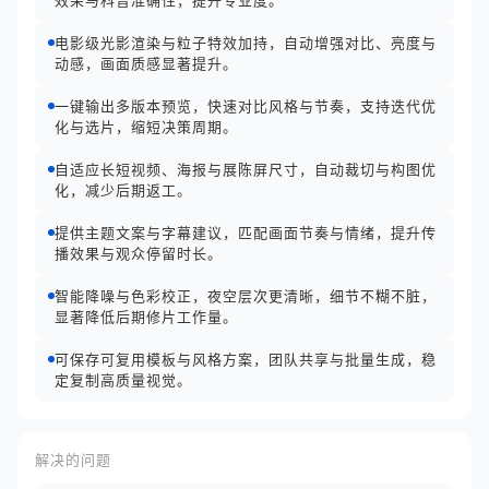
效果与科普准确性，提升专业度。
电影级光影渲染与粒子特效加持，自动增强对比、亮度与
动感，画面质感显著提升。
一键输出多版本预览，快速对比风格与节奏，支持迭代优
化与选片，缩短决策周期。
自适应长短视频、海报与展陈屏尺寸，自动裁切与构图优
化，减少后期返工。
提供主题文案与字幕建议，匹配画面节奏与情绪，提升传
播效果与观众停留时长。
智能降噪与色彩校正，夜空层次更清晰，细节不糊不脏，
显著降低后期修片工作量。
可保存可复用模板与风格方案，团队共享与批量生成，稳
定复制高质量视觉。
解决的问题