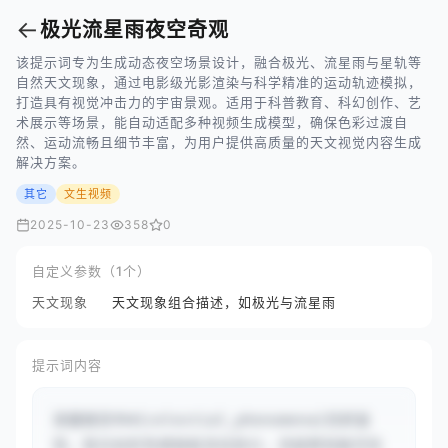
←
极光流星雨夜空奇观
该提示词专为生成动态夜空场景设计，融合极光、流星雨与星轨等
自然天文现象，通过电影级光影渲染与科学精准的运动轨迹模拟，
打造具有视觉冲击力的宇宙景观。适用于科普教育、科幻创作、艺
术展示等场景，能自动适配多种视频生成模型，确保色彩过渡自
然、运动流畅且细节丰富，为用户提供高质量的天文视觉内容生成
解决方案。
其它
文生视频
2025-10-23
358
0
自定义参数（1个）
天文现象
天文现象组合描述，如极光与流星雨
提示词内容
深邃夜空中#{celestial_phenomena}交织呈
现，极光如彩色绸缎般流动变幻，流星群划破天际