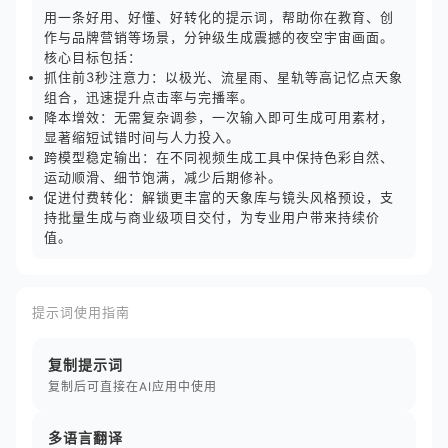
用一条好用、好懂、好转化的提示词，帮助你在教育、创
作与品牌营销等场景，分钟级生成震撼的夜空宇宙画面。
核心目标包括：
抓住前3秒注意力：以极光、流星雨、星轨等高记忆点天象
组合，迅速提升点击率与完播率。
降本增效：无需复杂调参，一次输入即可生成可用素材，
显著缩短试错时间与人力投入。
跨模型稳定输出：在不同视频生成工具中保持色彩自然、
运动顺滑、细节饱满，减少后期修补。
促进付费转化：解锁更丰富的天象库与镜头风格预设，支
持批量生成与商业级项目交付，为专业用户带来持续价
值。
提示词使用指南
复制提示词
复制后可直接在AI应用中使用
多语言翻译