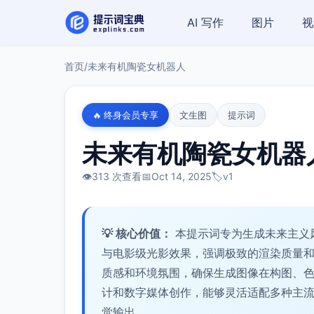
AI 写作
图片
视
首页
/
未来有机陶瓷女机器人
🔥 终身会员专享
文生图
提示词
未来有机陶瓷女机器
👁️
313 次查看
📅
Oct 14, 2025
🏷️
v1
💡 核心价值：
本提示词专为生成未来主义
与电影级光影效果，强调极致的渲染质量
质感和环境氛围，确保生成图像在构图、
计和数字媒体创作，能够灵活适配多种主
觉输出。