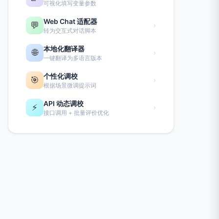
可视化填写变量参数
Web Chat 适配器
💬
›
转为交互式对话脚本
本地化翻译器
🌐
›
一键翻译为多语言版本
个性化调校
🎯
›
根据场景微调提示词
API 动态调校
⚡
›
接口调用 + 批量评价优化