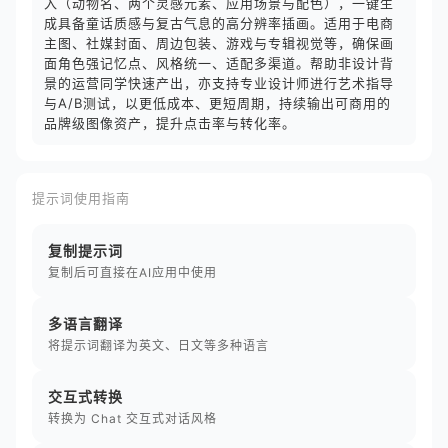
入（动物名、两个灵感元素、应用场景与配色），一键生
成具备童话质感与复古气息的高分辨率插画。适用于电商
主图、社媒封面、周边包装、游戏与专辑视觉等，确保画
面角色强记忆点、风格统一、适配多渠道。帮助非设计背
景的运营同学快速产出，亦支持专业设计师进行艺术指导
与A/B测试，以更低成本、更短周期，持续输出可商用的
品牌级图像资产，提升点击率与转化率。
提示词使用指南
复制提示词
复制后可直接在AI应用中使用
多语言翻译
将提示词翻译为英文、日文等多种语言
交互式转换
转换为 Chat 交互式对话风格