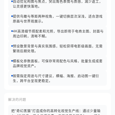
自动优化构图与焦点，突出角色表情与质感，减少返工，
让灵感更快落地。
提供鸟瞰与等距两种视角，一键切换层次深浅，适合游戏
原画与世界观展示。
4K高清细节搭配柔和光照，导出即用于电商主图、封面与
周边印刷，清晰不糊。
预设散景背景与真实氛围感，轻松获得电影级画面，无需
繁琐后期处理。
模板化参数面板，可保存常用配色与风格，批量生成成套
品牌视觉资产。
按需指定用途与尺寸建议，横幅、海报、启动图一键衍
生，跨平台呈现更稳定。
解决的问题
把“奇幻黑猫”打造成你的高转化视觉生产线：通过少量输