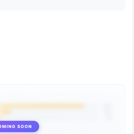
85%
12%
3%
OMING SOON