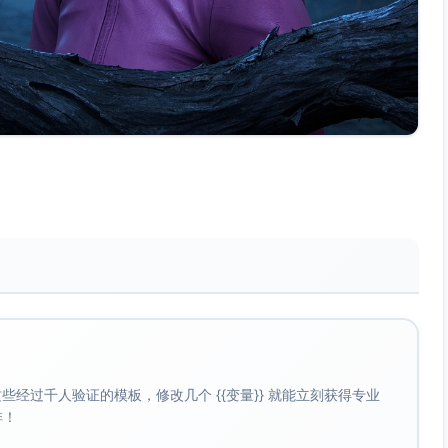
经过千人验证的模板，修改几个 {{变量}} 就能立刻获得专业
啡！