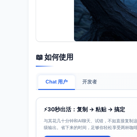
📖 如何使用
Chat 用户
开发者
⚡
30秒出活：复制 → 粘贴 → 搞定
与其花几十分钟和AI聊天、试错，不如直接复制这些
级输出。省下来的时间，足够你轻松享受两杯咖