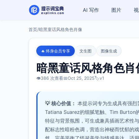
AI 写作
图片
视
首页
/
暗黑童话风格角色肖像
🔥 终身会员专享
文生图
图像生成
暗黑童话风格角色肖
👁️
386 次查看
📅
Oct 25, 2025
🏷️
v1
💡 核心价值：
本提示词专为生成具有强烈
Tatiana Suarez的细腻笔触、Tim B
特征与背景氛围，可生成兼具插画艺术性
配标志性暗粉色调，营造出神秘而忧郁的
然，完美平衡了怪诞美学与情感表达，适