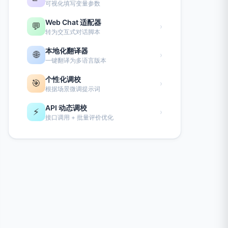
可视化填写变量参数
Web Chat 适配器
💬
›
转为交互式对话脚本
本地化翻译器
🌐
›
一键翻译为多语言版本
个性化调校
🎯
›
根据场景微调提示词
API 动态调校
⚡
›
接口调用 + 批量评价优化