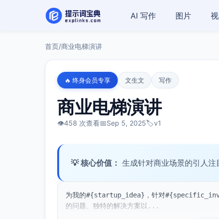
AI 写作
图片
视
首页
/
商业电梯演讲
🔥 终身会员专享
文生文
写作
商业电梯演讲
👁️
458 次查看
📅
Sep 5, 2025
🏷️
v1
💡 核心价值：
生成针对商业场景的引人注
为我的#{startup_idea}，针对#{specif
的问题、独特的解决方案以...