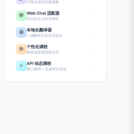
可视化填写变量参数
Web Chat 适配器
💬
›
转为交互式对话脚本
本地化翻译器
🌐
›
一键翻译为多语言版本
个性化调校
🎯
›
根据场景微调提示词
API 动态调校
⚡
›
接口调用 + 批量评价优化