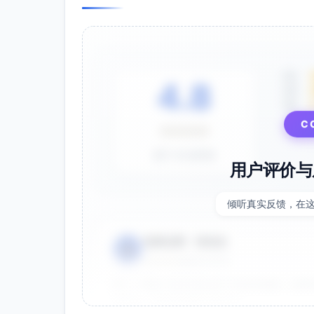
5星
4.8
4星
3星
⭐⭐⭐⭐⭐
C
基于 28 条评价
用户评价与
倾听真实反馈，在
电商运营 - 张先生
👤
⭐⭐⭐⭐⭐
2025-01-15
双十一用这个提示词生成了20多张海报，效果
很灵活，能快速适配不同节日。