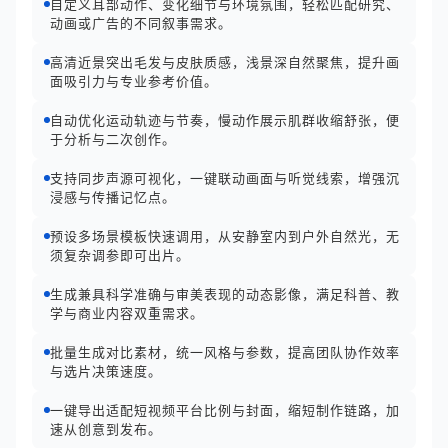
自定义耳部动作、变化细节与环境氛围，轻松匹配研究、
动画或广告的不同叙事需求。
高清近景突出毛发与皮肤质感，浅景深自然聚焦，提升画
面吸引力与专业参考价值。
自动优化运动轨迹与节奏，慢动作展示肌群收缩舒张，便
于分析与二次创作。
支持同步声源可视化，一键联动画面与听觉线索，增强沉
浸感与传播记忆点。
预设多场景模板快速调用，从安静室内到户外自然光，无
须复杂调参即可出片。
生成兼具科学准确与审美表现的动态影像，满足科普、教
学与商业内容双重需求。
批量生成对比素材，统一风格与参数，提高团队协作效率
与选片决策速度。
一键导出适配短视频平台比例与封面，缩短制作链路，加
速从创意到发布。