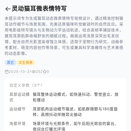
←
灵动猫耳微表情特写
本提示词专为生成猫耳动态微表情特写视频设计，通过精准控制猫
耳动作细节与场景氛围，完美还原猫咪听觉敏锐时的自然反应。采
用电影级特写镜头与生物动力学运动轨迹，结合高帧率捕捉技术，
展现耳廓肌群收缩舒张的细腻过程。画面运用浅景深突出毛发纹
理，配合自然光影渲染增强立体感，适用于宠物行为研究、动画参
考素材、萌宠内容创作等场景，可生成兼具科学准确性与艺术美感
的动态影像。
其它
文生视频
2025-10-21
252
0
自定义参数（3个）
耳部运动模
猫耳整体运动模式，如快速抖动、警觉竖立、放
式
松摆动
运动细节
耳部肌肉运动细节描述，如肌群微颤与180度旋
转、高频抖动伴随耳尖抽动
场景环境
场景环境与光照条件，如午后阳光斑驳的窗台、
夜间台灯暖光环境