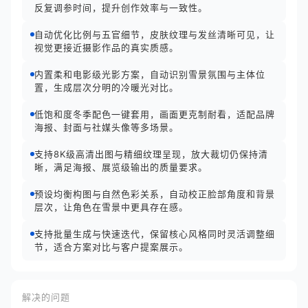
反复调参时间，提升创作效率与一致性。
自动优化比例与五官细节，皮肤纹理与发丝清晰可见，让
视觉更接近摄影作品的真实质感。
内置柔和电影级光影方案，自动识别雪景氛围与主体位
置，生成层次分明的冷暖光对比。
低饱和度冬季配色一键套用，画面更克制耐看，适配品牌
海报、封面与社媒头像等多场景。
支持8K级高清出图与精细纹理呈现，放大裁切仍保持清
晰，满足海报、展览级输出的质量要求。
预设均衡构图与自然色彩关系，自动校正脸部角度和背景
层次，让角色在雪景中更具存在感。
支持批量生成与快速迭代，保留核心风格同时灵活调整细
节，适合方案对比与客户提案展示。
解决的问题