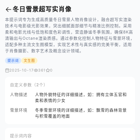
←
冬日雪景超写实肖像
本提示词专为生成高质量冬日雪景人物肖像设计，融合超写实渲染
技术与电影级光影效果，突出细腻面部细节与精准比例控制。采用
柔和电影光线与低饱和度色彩调性，营造静谧冬季氛围，确保8K高
清输出与Octane渲染质感。通过参数化控制人物特征与雪景环境，
适配多种主流文生图模型，实现艺术性与真实感的完美平衡，适用
于肖像摄影、数字艺术及概念设计领域。
提示词
文生图
2025-10-17
361
0
自定义参数（2个）
人物描述
人物外貌特征的详细描述，如：拥有立体五官和
柔和表情的少女
雪景环境
冬季雪景环境的详细描述，如：飘雪的森林背景
与积雪覆盖的地面
提示词内容