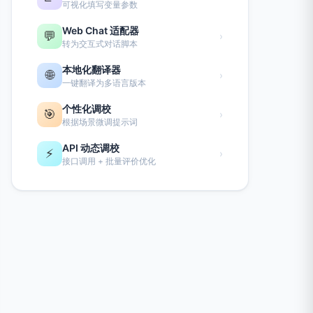
可视化填写变量参数
Web Chat 适配器
💬
›
转为交互式对话脚本
本地化翻译器
🌐
›
一键翻译为多语言版本
个性化调校
🎯
›
根据场景微调提示词
API 动态调校
⚡
›
接口调用 + 批量评价优化