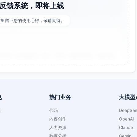
反馈系统，即将上线
这里留下您的使用心得，敬请期待。
非常好！点击率提升了35%，节省了大量设计时间。参数调整
色
热门业务
大模型A
者
代码
DeepSee
向，大大提升了工作效率。生成的海报氛围感很强，稍作调整
内容创作
OpenAI
人力资源
Claude
数据分析
Gemini