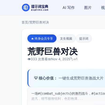
AI 写作
图片
视
首页
/
荒野巨兽对决
🔥 终身会员专享
文生视频
提示词
荒野巨兽对决
👁️
333 次查看
📅
Nov 4, 2025
🏷️
v1
💡 核心价值：
一键生成荒野巨兽激战大片
一场#{combat_subjects}的激烈战斗，#{a
超凡，细节极致锐利，色彩饱满...