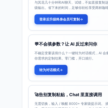
与其花几十分钟和AI聊天、试错，不如直接复制这些
级输出。省下来的时间，足够你轻松享受两杯咖
登录后升级终身会员可复制
→
💬
不会填参数？让 AI 反过来问你
不确定变量该填什么？一键转为对话模式，AI 
你需求的定制结果。零门槛，开口就行。
转为对话模式
→
🚀
告别复制粘贴，Chat 里直接调用
无需切换，输入 / 唤醒 8000+ 专家级提示词