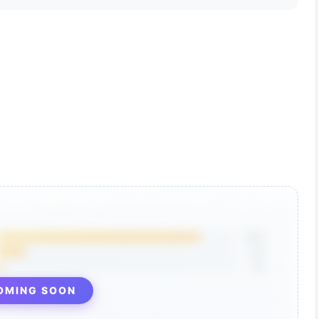
85%
12%
3%
OMING SOON