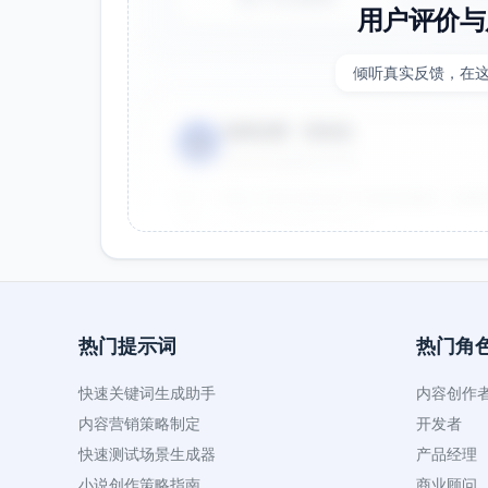
用户评价与
倾听真实反馈，在
电商运营 - 张先生
👤
⭐⭐⭐⭐⭐
2025-01-15
双十一用这个提示词生成了20多张海报，效果
很灵活，能快速适配不同节日。
效果好
节省时间
热门提示词
热门角
品牌设计师 - 李女士
👤
⭐⭐⭐⭐⭐
2025-01-10
快速关键词生成助手
内容创作
作为设计师，这个提示词帮我快速生成创意方
内容营销策略制定
开发者
就能直接使用。
快速测试场景生成器
产品经理
创意好
专业
小说创作策略指南
商业顾问