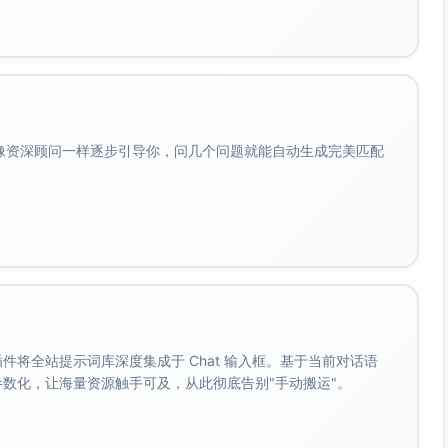
记
码，四角定位标）
染）
16:00｜星河社区广场
会像资深顾问一样逐步引导你，问几个问题就能自动生成完美匹配
+统一落版）
力
，文字安全边距≥8%
≥44pt，备注≥32pt
。 插件将全站提示词库深度集成于 Chat 输入框。基于当前对话语
周留白≥40px，背景高对比
成参数化，让海量资源触手可及，从此彻底告别"手动搬运"。
uisher.svg、水枪_hose.svg、定位_pin.svg、疏散