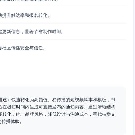
使用柔和放大/滑入
助提升触达率和报名转化。
使用轻粒子（不遮挡文字）
锁定
键更新信息，显著节省制作时间。
致；避免写实火焰，采用抽象安全元素
障社区传播安全与信任。
背景
UFS 左右
片音量峰值≤-6 dB
与报名方式）
描述）快速转化为高颜值、易传播的短视频脚本和模板，帮
影响阅读
位在极短时间内生成可直接发布的通知内容。通过清晰结构
场转化，统一品牌风格，降低设计与沟通成本，替代枯燥文
的传播体验。
0，时长25-35秒，H.264 MP4，8-12 Mbps，AAC 128