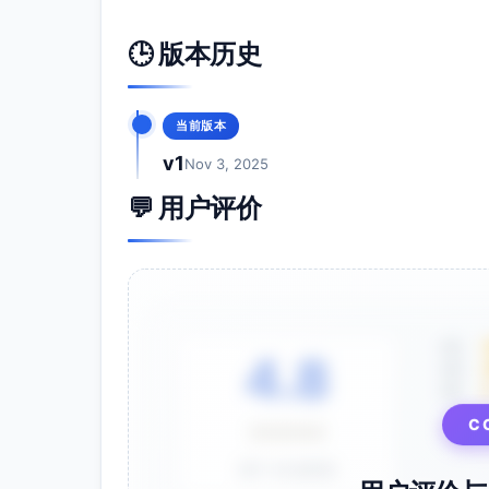
辅助版本：1:1（1080×1080）用于
🕒 版本历史
封面：标题+日期时间大字，加入警铃
发布建议：
节奏：T-3天首发、T-1天提醒、
当前版本
文案范式（示例）：本周六 14:0
v1
Nov 3, 2025
码报名｜到场领安全手册与应急贴纸
💬 用户评价
话题标签：#社区安全 #消防演练 #
现场播放与可达性：
LED/电视循环播放，建议静音+字幕
保持画面亮度中等，避免强闪烁；设
合规与注意：
5星
4.8
信息真实准确，现场安排以物业与志
4星
避免使用夸张或引发恐慌的素材；不
3星
统一使用官方报名二维码与LOGO，
C
⭐⭐⭐⭐⭐
基于 28 条评价