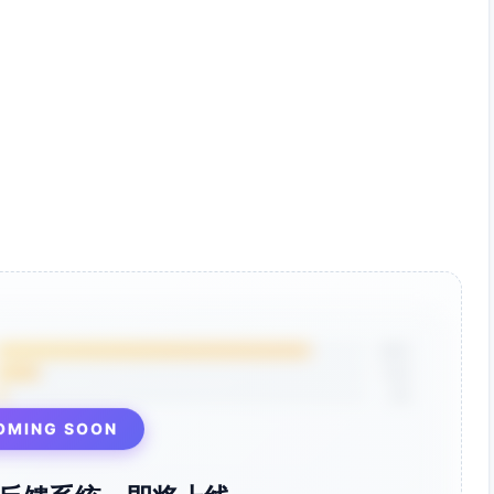
朋友圈/广场屏；16:9（1920×1080）用于社区显示屏
/水枪图标；JPG 高质量导出
当天上午最后提醒；封面与标题一致
0 星河社区广场｜消防演练+灭火器教学｜穿运动鞋参与｜现场扫
星河社区
；二维码尺寸≥6cm（线下易扫）
置现场指引牌与服务台
85%
愿者指引为准
12%
展示危险操作画面
3%
防止误导与仿冒
OMING SOON