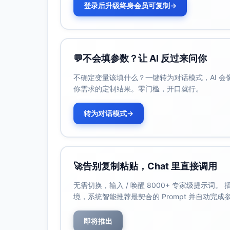
登录后升级终身会员可复制
→
文案：现场扫码报名 或 服务台登
画面：二维码占位框（白底深色
S7（20-27s）倒计时控件（实时渲
文案：距离演练开始倒计时
💬
不会填参数？让 AI 反过来问你
动效：数字翻页（天/时/分）
底栏复读：11/15 周六｜14:00-
不确定变量该填什么？一键转为对话模式，AI 
你需求的定制结果。零门槛，开口就行。
S8（27-30s）收尾召集（LOGO位
文案：准时到场 一起提升应急能
转为对话模式
→
备注：以现场指引为准
图标：水枪喷射线性动效
画面版式与尺寸要点：
🚀
告别复制粘贴，Chat 里直接调用
竖屏主版：1080×1920（9:16）
大字层级：时间/地点≥72pt，流程/注意
无需切换，输入 / 唤醒 8000+ 专家级提示词
二维码区域：最小320×320px，四
境，系统智能推荐最契合的 Prompt 并自动完
素材清单（占位命名）：
即将推出
图标：警铃_bell.svg、灭火器_exting