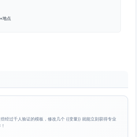
+地点
北侧通道
箭头连接）
灭火器实操 → 疏散路线演练
火器、水枪喷射、疏散指示
穿运动鞋｜勿携宠物
急贴纸
经过千人验证的模板，修改几个 {{变量}} 就能立刻获得专业
啡！
码位）