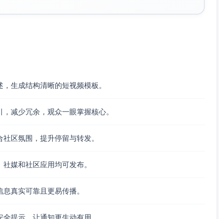
_no-pets.svg、手册_booklet.svg、贴纸_sticker.svg、时
细格纹_bg_pattern.png（5%透明）
4 或可编辑图层
png（发布前替换为现场报名码）
述，生成结构清晰的短视频模板。
引，减少冗余，观众一眼掌握核心。
）
F、清爽蓝 #1E90FF（水元素）
合社区氛围，提升停留与转发。
5:1
、社媒和社区应用均可发布。
 Bold/思源黑体 Bold）
信息真实可靠且更易传播。
移
安全提示，让通知更生动有用。