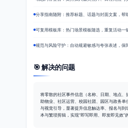
开场闪烁≤300ms，避免强烈闪烁；
分享指南随附：推荐标题、话题与封面文案，帮
流程用连线/箭头滑动；灭火器喷雾
倒计时翻页每秒1次，帧率与时间轴
可复用模板库：热门场景模板随选，重复活动一
图形规范：
图标线宽统一（2-3px），圆角一
规范与风险守护：自动规避敏感与夸张表述，保
二维码区使用白底深色码，勿加复杂
声音与配乐：
BGM：节奏稳定、无紧张情绪，-18 L
🎯 解决的问题
开场仅使用轻提示音（警铃弱化版），全
无障碍与可读性：
全片提供简体中文字幕（含注意事项
将零散的社区事件信息（名称、日期、地点、
关键信息每处至少停留2秒；动效不
助物业、社区运营、校园社团、园区与政务单
分享指南：
与视觉引导，显著提升信息触达率、报名与到
适用平台与规格：
本与繁琐剪辑，实现“即写即用、即发即见效”
竖屏主发：视频号/抖音/快手 1080×192
kbps