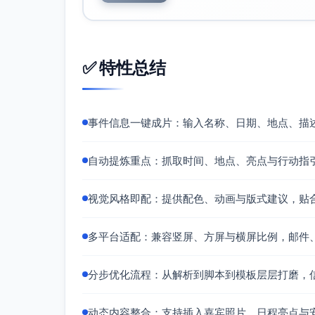
_exit.svg、运动鞋_shoes.svg、禁宠物
钟_clock.svg
背景：红橙渐变_bg_gradient.png；
倒计时组件：countdown_flip.mp
✅ 特性总结
社区标识：logo_xinghe.png
二维码占位：qr_placeholder.
视觉建议：
事件信息一键成片：输入名称、日期、地点、描
主色与对比：
主色：红 #FF3B30、橙 #FF6A00
自动提炼重点：抓取时间、地点、亮点与行动指
强调：黄 #FFC400（流程箭头/提示
辅助：深灰 #111111、白 #FFFFF
视觉风格即配：提供配色、动画与版式建议，贴
对比建议：主文案文字与背景对比度≥4.
字体与排版：
多平台适配：兼容竖屏、方屏与横屏比例，邮件
标题：无衬线黑体（如 Noto Sans SC
正文：同系 Regular/Medium
分步优化流程：从解析到脚本到模板层层打磨，
数字倒计时使用等宽体，避免跳动位
动态内容整合：支持插入嘉宾照片、日程亮点与
动效与转场：