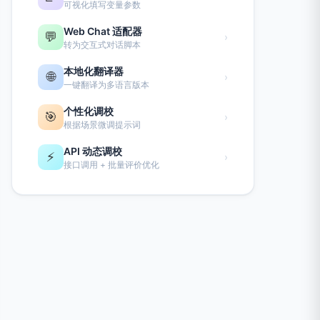
可视化填写变量参数
Web Chat 适配器
💬
›
转为交互式对话脚本
本地化翻译器
🌐
›
一键翻译为多语言版本
个性化调校
🎯
›
根据场景微调提示词
API 动态调校
⚡
›
接口调用 + 批量评价优化