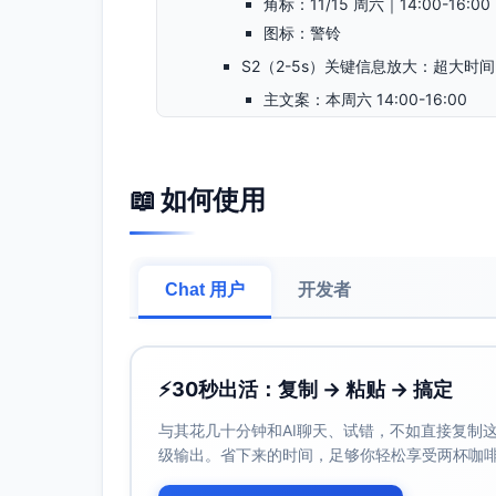
角标：11/15 周六｜14:00-16:00
图标：警铃
S2（2-5s）关键信息放大：超大时间
主文案：本周六 14:00-16:00
副文案：星河社区广场｜主舞台与
图标：地图定位
S3（5-9s）流程卡片（水平滑入，
📖 如何使用
文案：集合签到 → 专业讲解 → 
图标：签到本、讲解麦克风、灭
S4（9-12s）参与与着装
Chat 用户
开发者
文案：面向 业主 与 志愿者｜请
图标：人物、运动鞋、禁宠物
S5（12-16s）福利展示（轻弹入场）
⚡
30秒出活：复制 → 粘贴 → 搞定
文案：到场领取｜安全手册 与 应
与其花几十分钟和AI聊天、试错，不如直接复制这些
图标：手册、贴纸
级输出。省下来的时间，足够你轻松享受两杯咖
S6（16-20s）报名方式（居中二维