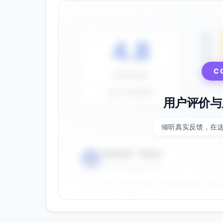
5星
4.8
4星
3星
C
⭐⭐⭐⭐⭐
基于 28 条评价
用户评价与
倾听真实反馈，在
电商运营 - 张先生
👤
⭐⭐⭐⭐⭐
2025-01-15
双十一用这个提示词生成了20多张海报，效果
很灵活，能快速适配不同节日。
效果好
节省时间