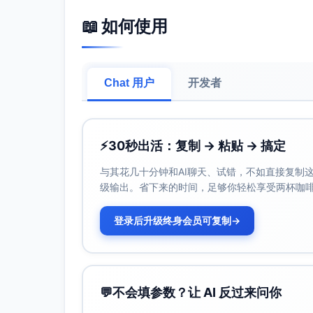
📖 如何使用
3.
HubSpot Marketing Hub
功能亮点
:
客户数据收集和管理
：包含强大的CRM功
Chat 用户
开发者
营销自动化
：帮助企业提高邮件营销、社交
A/B测试
：优化营销活动效果。
适用场景
:
⚡
30秒出活：复制 → 粘贴 → 搞定
适用于需要整合多种数字营销渠道的企业，尤
与其花几十分钟和AI聊天、试错，不如直接复制这些
级输出。省下来的时间，足够你轻松享受两杯咖
总结与建议
根据研究需求选择合适的工具至关重要：
登录后升级终身会员可复制
→
如果重点在于追踪网站表现与用户行为，推
如果需要市场分析、关键词选择或竞争对手
而在全面整合营销和追踪客户数据方面，
Hu
使用这些工具将使您的数字营销决策更加数据
💬
不会填参数？让 AI 反过来问你