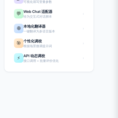
可视化填写变量参数
Web Chat 适配器
💬
›
转为交互式对话脚本
本地化翻译器
🌐
›
一键翻译为多语言版本
个性化调校
🎯
›
根据场景微调提示词
API 动态调校
⚡
›
接口调用 + 批量评价优化