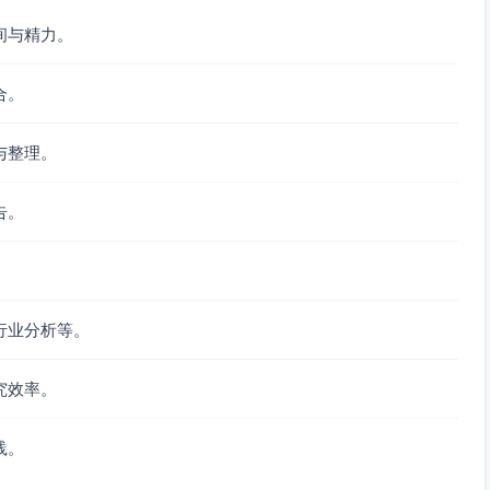
间与精力。
合。
与整理。
告。
行业分析等。
究效率。
践。