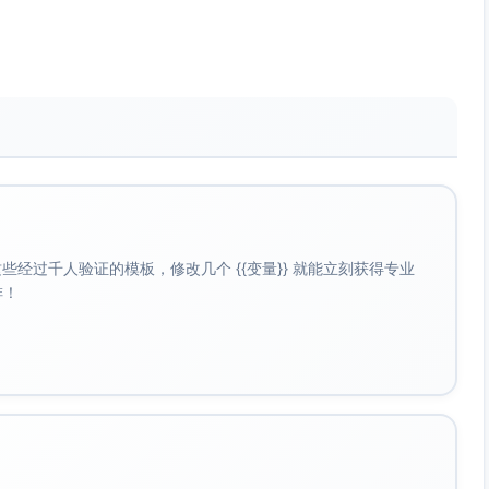
能，全面了解客户旅程。
媒体推广和广告投放的效率。
其是在客户关系管理和个性化营销上表现突出。
经过千人验证的模板，修改几个 {{变量}} 就能立刻获得专业
啡！
荐使用
Google Analytics
。
洞察，
SEMrush
非常合适。
bSpot Marketing Hub
是强有力的解决方案。
驱动、精准高效。