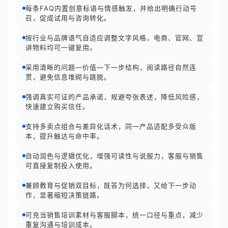
每条FAQ内置创意标语与情感触发，并给出明确行动号
召，促成试用与咨询转化。
按行业与品牌语气自适应调整文字风格，电商、官网、宣
讲物料均可一键复用。
采用清晰的问题—价值—下一步结构，阅读路径自然连
贯，避免信息堆砌与跳脱。
强调真实可证的产品承诺，规避夸张表述，降低风险感，
快速建立购买信任。
支持多卖点组合与差异化话术，同一产品适配多受众版
本，提升触达与命中率。
自动润色与逻辑优化，增强可读性与说服力，客服与销售
可直接复制投入使用。
兼顾教育与促销双目标，既答为何选择，又给下一步动
作，显著缩短决策链路。
可充当销售培训素材与客服脚本，统一口径与重点，减少
重复沟通与培训成本。