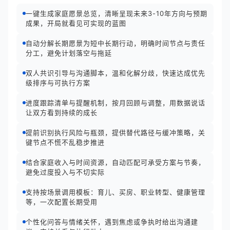
一键生成家庭愿景总览，清晰呈现未来3-10年方向与预期
成果，开局就看见可实现的蓝图
自动分解长期愿景为短中长期行动，明确时间节点与责任
分工，避免计划落空与拖延
双人共识引导与沟通脚本，温和化解分歧，快速达成优先
级排序与可执行方案
进度跟踪清单与提醒机制，按月回顾与调整，用数据说话
让双方看到持续的成长
提前识别执行风险与瓶颈，提供替代路径与缓冲策略，关
键节点不慌不乱稳步推进
结合家庭收入与时间资源，自动匹配可承受方案与节奏，
避免过度投入与不切实际
支持按场景调用模板：育儿、买房、职业转型、健康管理
等，一次配置长期受用
个性化问答与情绪关怀，遇到焦虑或争执时给出沟通建