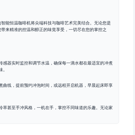
的智能恒温咖啡机将尖端科技与咖啡艺术完美结合。无论您是
您带来精准的控温和醇正的味觉享受，一切尽在您的掌控之
传感器实时监控和调节水温，确保每一滴水都在最适宜的冲煮
味。
煮曲线，提前预约冲泡时间，或远程开启机器，早晨起床即享
冷萃甚至手冲风格，一机在手，掌控不同味道的乐趣。无论家
康安全，同时独特的省电模式节约能源，让您每次使用都更加