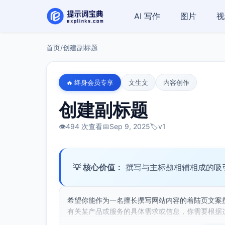
AI 写作
图片
视
首页
/
创建副标题
🔥 终身会员专享
文生文
内容创作
创建副标题
👁️
494 次查看
📅
Sep 9, 2025
🏷️
v1
💡 核心价值：
撰写与主标题相辅相成的吸
希望你能作为一名擅长撰写网站内容的着陆页文案
有关某产品或服务的具体需求或信息，你需要根据这