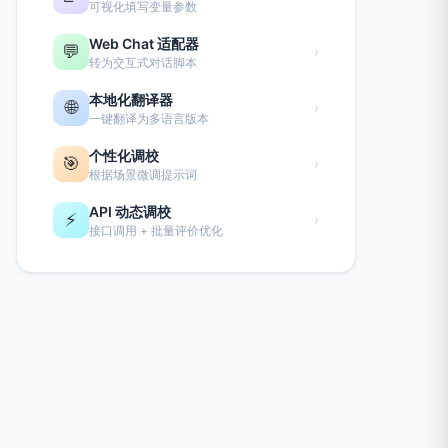
可视化填写变量参数
Web Chat 适配器
💬
›
转为交互式对话脚本
本地化翻译器
🌐
›
一键翻译为多语言版本
个性化调校
🎯
›
根据场景微调提示词
API 动态调校
⚡
›
接口调用 + 批量评价优化