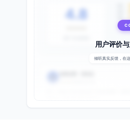
5星
4.8
4星
3星
C
⭐⭐⭐⭐⭐
基于 28 条评价
用户评价与
倾听真实反馈，在
电商运营 - 张先生
👤
⭐⭐⭐⭐⭐
2025-01-15
双十一用这个提示词生成了20多张海报，效果
很灵活，能快速适配不同节日。
效果好
节省时间