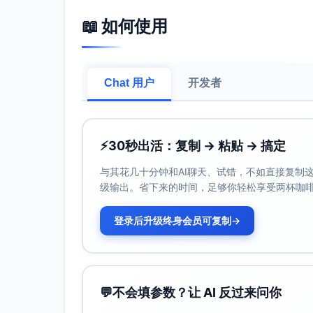
安心无忧。
📖 如何使用
给您的生活带来什么改变？
节省时间，提升效率
忙碌的早晨，不必再慌乱冲泡咖啡，智能恒
Chat 用户
开发者
随时享受专业级咖啡体验
不用再跑咖啡馆，也不需要复杂的手工技艺
口感。
时刻保持最佳温度
⚡
30秒出活：复制 → 粘贴 → 搞定
热爱慢饮的您也无需担心咖啡口味因温度变
与其花几十分钟和AI聊天、试错，不如直接复制这些
立即行动：让咖啡时光更智慧！
级输出。省下来的时间，足够你轻松享受两杯咖
现在购买，即可享受限时优惠以及延保服务！
登录后升级终身会员可复制
→
[购买智能恒温咖啡机]
让每一天的咖啡时光轻松、有趣且美好，点击
💬
不会填参数？让 AI 反过来问你