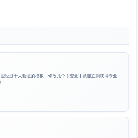
温咖啡机为您代劳，轻松开启美好的一天。
，只需轻松一键，您就能在家中品尝媲美咖啡大师手作的完美
化而失去韵味，保温模式让您的咖啡恒久如初，始终如一。
经过千人验证的模板，修改几个 {{变量}} 就能立刻获得专业
啡！
点击下方按钮，立刻升级您的咖啡体验。
按钮，开启智能咖啡新时代！