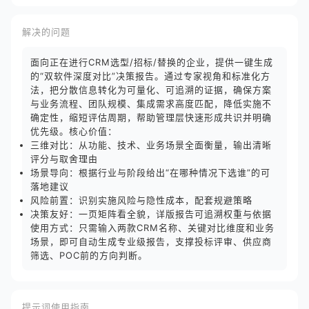
解决的问题
面向正在进行CRM选型/招标/替换的企业，提供一键生成
的“双软件深度对比”决策报告。通过专家视角和标准化方
法，把分散信息转化为可量化、可追溯的证据，确保方案
与业务流程、团队规模、集成需求高度匹配，降低实施不
确定性，缩短评估周期，帮助管理层快速形成共识并明确
优先级。核心价值：
三维对比：从功能、技术、业务场景全面衡量，输出清晰
评分与取舍理由
场景导向：根据行业与阶段给出“在哪种情况下选谁”的可
落地建议
风险前置：识别实施风险与隐性成本，配套规避策略
决策友好：一页矩阵看全貌，详版报告可追溯权重与依据
使用方式：只需输入两款CRM名称、关键对比维度和业务
场景，即可自动生成专业级报告，支撑投标评审、供应商
筛选、POC前的方向判断。
提示词使用指南