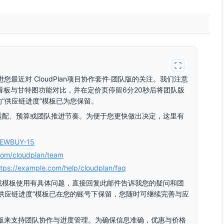
跟进您最近对 CloudPlan项目协作套件·团队版的关注。我们注意
看了看板与甘特图功能对比，并在定价页停留6分20秒后将团队版
“供应链进度”模板已为您保留。
适配、预算或团队推进节奏。为便于您更快做出决定，这里有
：
NEWBUY-15
com/cloudplan/team
ttps://example.com/help/cloudplan/faq
或模板使用有具体问题，直接回复此邮件告诉我您的疑问和团
供应链进度”模板已在您的账号下保留，您随时可继续完善与应
·团队版来支持团队协作与进度管理。为确保信息准确，优惠与价格