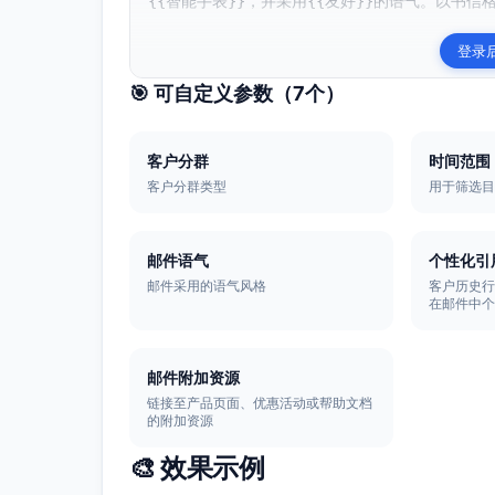
{{智能手表}}，并采用{{友好}}的语气。以书信格
登录
🎯 可自定义参数（
7
个）
客户分群
时间范围
客户分群类型
用于筛选
邮件语气
个性化引
邮件采用的语气风格
客户历史
在邮件中
邮件附加资源
链接至产品页面、优惠活动或帮助文档
的附加资源
🎨 效果示例