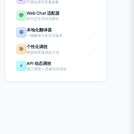
可视化填写变量参数
Web Chat 适配器
💬
›
转为交互式对话脚本
本地化翻译器
🌐
›
一键翻译为多语言版本
个性化调校
🎯
›
根据场景微调提示词
API 动态调校
⚡
›
接口调用 + 批量评价优化