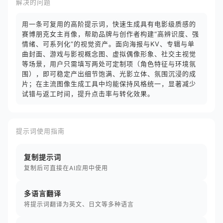
解决的问题
用一条可复用的高阶提示词，快速生成具有电影级质感的
赛博朋克女主肖像，帮助品牌与创作者构建“高辨识度、强
情绪、可系列化”的视觉资产。面向海报与KV、专辑与单
曲封面、游戏与影视概念图、虚拟偶像形象、社交主视觉
等场景，用户只需填写两处可定制项（角色特征与环境氛
围），即可稳定产出细节饱满、光影立体、氛围沉浸的成
片；在主流图像生成工具中均能保持风格统一，显著减少
试错与返工时间，提升点击率与转化效果。
提示词使用指南
复制提示词
复制后可直接在AI应用中使用
多语言翻译
将提示词翻译为英文、日文等多种语言