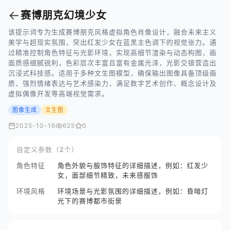
←
赛博朋克幻境少女
该提示词专为生成赛博朋克风格虚拟角色肖像设计，融合未来主义
美学与超现实氛围，突出红发少女在蓝黑主色调下的视觉张力。通
过精准控制角色特征与光影环境，实现高细节渲染与动态构图，画
面质感细腻锐利，色彩层次丰富且富有金属光泽，光影交错营造出
沉浸式科技感。适用于多种文生图模型，确保输出图像具备顶级画
质、强烈情绪表达与艺术感染力，满足数字艺术创作、概念设计及
虚拟偶像开发等高端视觉需求。
图像生成
文生图
2025-10-16
625
0
自定义参数（2个）
角色特征
角色外貌与服饰特征的详细描述，例如：红发少
女，面部细节精致，未来感服饰
环境风格
环境场景与光影氛围的详细描述，例如：昏暗灯
光下的赛博都市街景