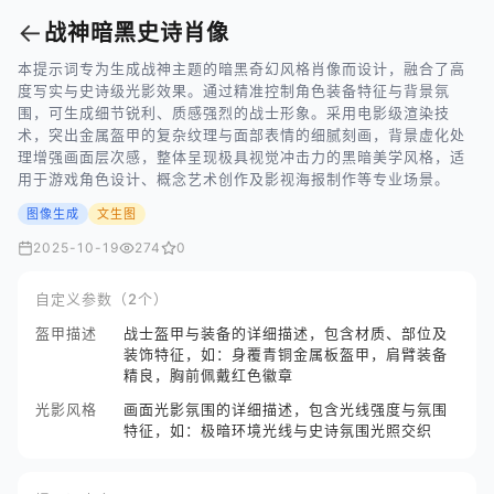
←
战神暗黑史诗肖像
本提示词专为生成战神主题的暗黑奇幻风格肖像而设计，融合了高
度写实与史诗级光影效果。通过精准控制角色装备特征与背景氛
围，可生成细节锐利、质感强烈的战士形象。采用电影级渲染技
术，突出金属盔甲的复杂纹理与面部表情的细腻刻画，背景虚化处
理增强画面层次感，整体呈现极具视觉冲击力的黑暗美学风格，适
用于游戏角色设计、概念艺术创作及影视海报制作等专业场景。
图像生成
文生图
2025-10-19
274
0
自定义参数（2个）
盔甲描述
战士盔甲与装备的详细描述，包含材质、部位及
装饰特征，如：身覆青铜金属板盔甲，肩臂装备
精良，胸前佩戴红色徽章
光影风格
画面光影氛围的详细描述，包含光线强度与氛围
特征，如：极暗环境光线与史诗氛围光照交织