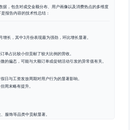
为数据，包含对成交金额分布、用户画像以及消费热点的多维度
下是报告内容的技术性总结：
月增长，其中3月份表现最为强劲，环比增长显著。
额订单占比较小但贡献了较大比例的营收。
轻微的偏态，可能与大额订单或促销活动引发的异常值有关。
节假日与工资发放周期对用户行为的显著影响。
，但周末略有提升。
妆、服饰等品类中贡献显著。
平台的主要消费群体；其次是18至24岁用户。
约占总用户的70%，三、四线城市增长潜力较大。