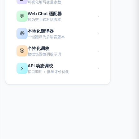
可视化填写变量参数
Web Chat 适配器
💬
›
转为交互式对话脚本
本地化翻译器
🌐
›
一键翻译为多语言版本
个性化调校
🎯
›
根据场景微调提示词
API 动态调校
⚡
›
接口调用 + 批量评价优化