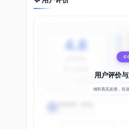
5星
4.8
4星
3星
C
⭐⭐⭐⭐⭐
基于 28 条评价
用户评价与
倾听真实反馈，在
电商运营 - 张先生
👤
⭐⭐⭐⭐⭐
2025-01-15
双十一用这个提示词生成了20多张海报，效果