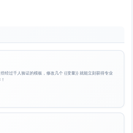
，表明用户粘性增强。
平台正在逐步建立用户忠诚度。
是主要流量来源，说明推荐算法优化的效果显著。
占比25%）和消费电子产品类（占比15%）在一季度需求量
经过千人验证的模板，修改几个 {{变量}} 就能立刻获得专业
比显著提升，归因于疫情后用户健康意识的提高。
啡！
活动期间的DAU（日活跃用户）与销售额均有大幅提升，特
品类商品在一月和二月出现高峰，而电子产品需求在三月表现
品和满减策略对整体购买决策有明显驱动作用。