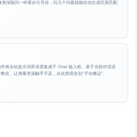
会像资深顾问一样逐步引导你，问几个问题就能自动生成完美匹配
过高溢价商品转化率偏低。
建议：
进行个性化运营，例如精准推荐高价商品、提供专属折扣或会
上，加大对三、四线城市的渗透，通过精细化活动提升下沉市
。 插件将全站提示词库深度集成于 Chat 输入框。基于当前对话语
周期，提前部署节假日和新品上市的营销方案，从而提升活动
成参数化，让海量资源触手可及，从此彻底告别"手动搬运"。
流量来源，建议针对用户历史行为与兴趣点优化个性化推荐模
迅速的细分市场，提前布局相应供应链和流量推广。
续增长，并在用户粘性和消费热点设置上表现出色。未来可通过
验及营收表现。本文总结的数据洞察为后续运营与策略调整提