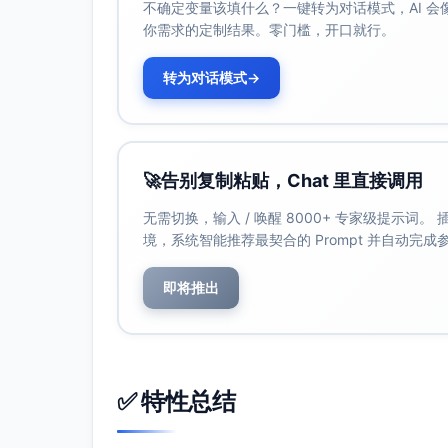
不确定变量该填什么？一键转为对话模式，AI 
消费者偏好仍以中高性价比商品为主，
你需求的定制结果。零门槛，开口就行。
4. 洞察与建议
转为对话模式
→
基于本报告数据分析，以下为核心业务洞察与
提高高消费群体转化
：针对高消费订单用户
员服务。
🚀
告别复制粘贴，Chat 里直接调用
优化区域策略
：在一、二线城市深耕的基础
场份额。
无需切换，输入 / 唤醒 8000+ 专家级提示词
季节性促销规划
：结合用户消费热点和消费
境，系统智能推荐最契合的 Prompt 并自动完
期间的成交额。
强化推荐算法
：站内搜索与推荐入口为主要
即将推出
型，以进一步提升用户体验和购买转化率。
关注新兴需求
：深入分析健康与养生等增长
结论
✅ 特性总结
在2023年第一季度，平台实现了成交金额持
精准的市场策略和技术优化进一步提升用户体