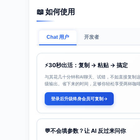
行为特征
：
📖 如何使用
平均停留时长：日均停留时长逐步提升
复购率：老用户复购率超过30%，显示
用户访问路径：首页和个性化推荐入口
Chat 用户
开发者
3. 消费热点分析
品类需求
：
⚡
30秒出活：复制 → 粘贴 → 搞定
热门品类：服装（占比约30%）、美妆（
最高。
与其花几十分钟和AI聊天、试错，不如直接复制这些
新兴品类：健康与养生相关类目需求同
级输出。省下来的时间，足够你轻松享受两杯咖
时间特征
：
促销活动：针对促销期的成交量分析表明
登录后升级终身会员可复制
→
别是在“春节大促”和“3·8妇女节”期间。
季节性消费：冬季保暖类商品与春节礼
良好，与品牌新品发布周期吻合。
价格敏感性
：
💬
不会填参数？让 AI 反过来问你
平台用户对价格的敏感性显著，折扣商