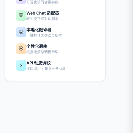
可视化填写变量参数
Web Chat 适配器
💬
›
转为交互式对话脚本
本地化翻译器
🌐
›
一键翻译为多语言版本
个性化调校
🎯
›
根据场景微调提示词
API 动态调校
⚡
›
接口调用 + 批量评价优化