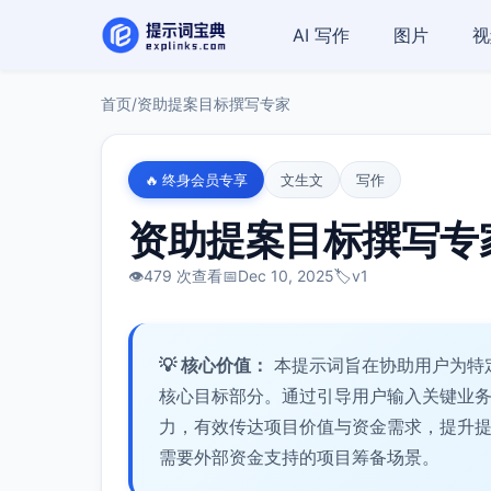
AI 写作
图片
视
首页
/
资助提案目标撰写专家
🔥 终身会员专享
文生文
写作
资助提案目标撰写专
👁️
479 次查看
📅
Dec 10, 2025
🏷️
v1
💡 核心价值：
本提示词旨在协助用户为特
核心目标部分。通过引导用户输入关键业
力，有效传达项目价值与资金需求，提升
需要外部资金支持的项目筹备场景。