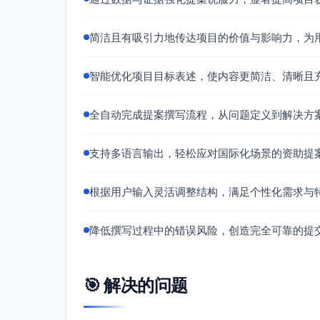
间接受益：学校管理者、家长与社区志愿者
简洁且有吸引力地传达项目的价值与影响力，为
八、风险与应对
网络不稳：离线优先与本地缓存；定期内容
智能优化项目目标表述，使内容更简洁、清晰且
教师流动：种子教练与校本备份梯队；标准
设备损耗：轮换制度与备机池；简单自修手
全自动完成提案撰写流程，从问题定义到解决方
学生持续性不足：个别化学习清单、家校提
数据隐私：权限分级、访问审计与年度合规
支持多语言输出，轻松应对国际化场景的资助提
九、预算框架（总额：50–100万元，估算区间
课程与资源开发（30–35%）：微课制作
根据用户输入灵活调整结构，满足个性化需求与
平台与数据看板（15–20%）：低带宽优
离线实验包与耗材（15–20%）：12种实
降低撰写过程中的错误风险，创造完全可靠的提
教师培训与同伴教练（10–15%）：培训
评估与合规（8–12%）：测评工具、数据
设备维护与连接（5–8%）：平板维护、配
🎯 解决的问题
项目管理与差旅（8–12%）：县域统筹、
预备金（3–5%）：不可预见费用。 备注：若