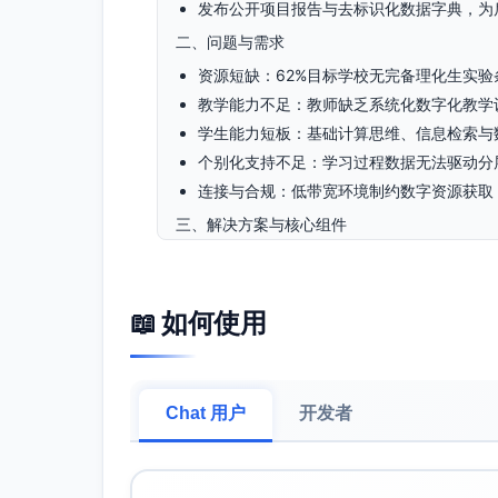
发布公开项目报告与去标识化数据字典，为
二、问题与需求
资源短缺：62%目标学校无完备理化生实
教学能力不足：教师缺乏系统化数字化教学
学生能力短板：基础计算思维、信息检索与
个别化支持不足：学习过程数据无法驱动分
连接与合规：低带宽环境制约数字资源获取
三、解决方案与核心组件
低带宽数字课程与离线教具
开发与课标对齐的数字化微课30套（理、
缓存。
📖 如何使用
配置12种离线实验包（可重复使用、低维
设备策略：120台平板与“分组轮换/课内
教师同伴教练与在岗赋能
Chat 用户
开发者
60名教师完成分层培训（入门—进阶—教
建立校本PLC（同伴学习社群）：每两周一
微认证与激励：对达标教师授予数字化教学