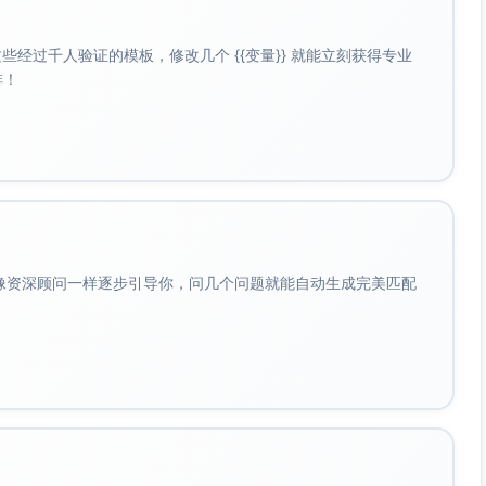
经过千人验证的模板，修改几个 {{变量}} 就能立刻获得专业
习行为、作业提交、阶段性测评与教学活动数据，提供班级与
啡！
≤48小时问题响应”SLA；对留守儿童设定“学习关怀清单”与
识化处理、加密存储与访问审计，按约定周期归档与删除。
子教练或信息员兼任），负责设备、耗材与内容更新。
关键节点远程支持与热线值守。
会像资深顾问一样逐步引导你，问几个问题就能自动生成完美匹配
；10名校本种子教练成型。
验包；低带宽平台与数据看板投入使用。
 SD；作业按时提交率≥85%。
练常态化（每名教师≥3次互评记录）。
问题响应≤48小时。
字典，沉淀实施手册与校本教练工作指南。