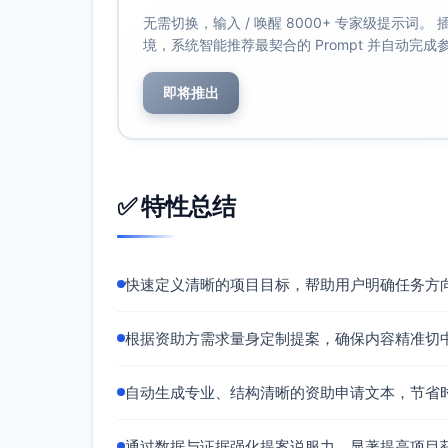
五、实施计划（6–12个月）
无需切换，输入 / 唤醒 8000+ 专家级提示词
月1–2：启动与基线 • 与县教育局与12
境，系统智能推荐最契合的 Prompt 并自动完
需）。 • 基线测评与教师诊断；平台低带
月3–4：教师赋能与资源完备 • 60名教
即将推出
子教练遴选。 • 微课与实验包定型，完成
月5–10：常态化实施与迭代 • 微课与离
愿者跟进。 • 季度中测与教学调整；设备
月11–12：终评与沉淀 • 终结性测评与
✅ 特性总结
出。
六、评估设计与数据合规
设计：基线—中测—终测三点测量；与课标
快速定义清晰的项目目标，帮助用户明确任务方
实践量表。
指标计算：以基线标准差为单位计算效应量；教
根据资助方需求量身定制提案，确保内容精准切
计。
数据合规：监护人书面同意；最小必要原则
期销毁原始可识别数据。
自动生成专业、结构清晰的资助申请文本，节省
七、受益与覆盖
通过数据与证据强化提案说服力，显著提高项目
直接受益：12校1200名学生、60名教师、