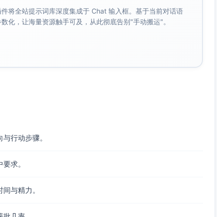
。 插件将全站提示词库深度集成于 Chat 输入框。基于当前对话语
校签署实施清单与数据合规文件；完善样本与伦理审批路径（如
成参数化，让海量资源触手可及，从此彻底告别"手动搬运"。
宽部署与内容预置；实验包试投放与安全培训。
师分层培训与试讲；同伴教练机制与评估量表上线；首批10名种
校内轮转表与设备借用制度。
线实验周计划执行；月度学习数据复盘；家校沟通SLA执行与志
与耗材巡检。
对照分析；项目报告与数据字典发布；县域扩展方案与预算测算输
对齐的学业测评、作业时效与质量、平台行为数据、教师课堂
向与行动步骤。
师通过率按统一 Rubric 打分；家校响应按系统时间戳统
中要求。
；本地加密与访问分级；去标识化后公开数据字典；按政策周
时间与精力。
获批几率。
10名种子教练。