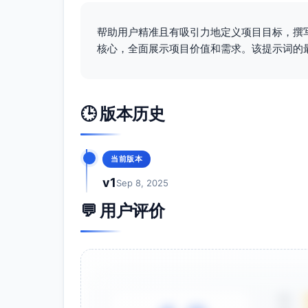
可先行覆盖10校并保留可扩展接口；100
十、已有资源与合作基础
帮助用户精准且有吸引力地定义项目目标，撰
团队：7人跨学科（课程研发、平台开发、
核心，全面展示项目价值和需求。该提示词的
合作：县教育局与12校意向备忘录；2校小
资源：社会捐赠平板120台；乡镇教学点
支持：本地高校志愿者与家委会协力执行。
🕒 版本历史
十一、可持续性与规模化
校本化：种子教练与PLC机制内嵌校级教
成本递减：内容与平台模块化复用；县域复
当前版本
公开产出：项目报告、实施手册与去标识化
v1
Sep 8, 2025
十二、面向资助方类型的定制价值
💬 用户评价
公益基金会：聚焦教育公平与可验证成效，量化
成可复制的县域模型与公开成果。
政府机构：与义务教育质量提升与数字化转
绩效考核与后续财政衔接。
学术研究基金：具备基线—中测—终测设计
证研究提供高质量数据。
5星