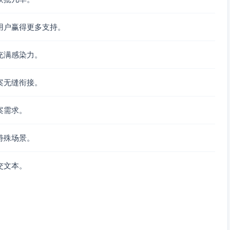
；县域教育管理与决策。
用户赢得更多支持。
预置；多源同步（U盘/局域网）。
充满感染力。
化培训包与快速上手指南。
册与配件储备。
案无缝衔接。
醒与志愿者结对；学习激励与展示活动。
复核。
案需求。
）
、脚本与本地化编辑、教学设计与审稿。
特殊场景。
化、离线同步、本地微服务器与运维。
验包采购/复用与补给、运输与校级管理配置。
交文本。
营、教练津贴、观课互评与微认证。
去标识化、伦理与合规审查、第三方评估（如适用）。
件与本地网络微改造。
校点走访、志愿者管理与保险。
按80–90万元实施，可完整覆盖12校全量目标；50–70万元