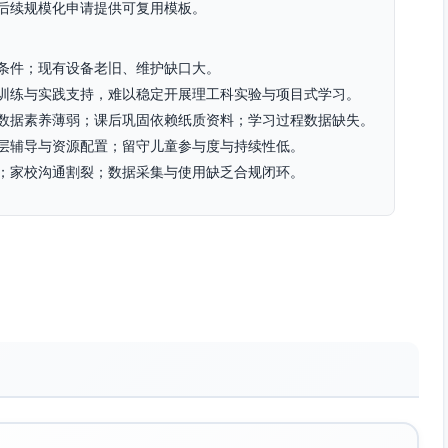
后续规模化申请提供可复用模板。
验条件；现有设备老旧、维护缺口大。
训练与实践支持，难以稳定开展理工科实验与项目式学习。
数据素养薄弱；课后巩固依赖纸质资料；学习过程数据缺失。
层辅导与资源配置；留守儿童参与度与持续性低。
；家校沟通割裂；数据采集与使用缺乏合规闭环。
化、生与计算思维/数据素养交叉主题），支持断点续传与本地
护成本），配套简明操作卡、风险提示与班级轮转使用方案。
共用+课后借阅”制度；提供离线内容预置U盘与本地微服务器。
练），结业考核覆盖教学设计、课堂实践与数据使用。
次同伴观课/互评；10名种子教练负责带教与校内复训。
与实验安全微认证，纳入校级教研与评价。