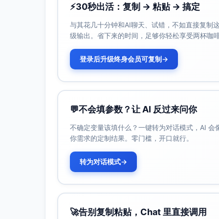
⚡
30秒出活：复制 → 粘贴 → 搞定
合规数据闭环与家校协同
与其花几十分钟和AI聊天、试错，不如直接复制这些
学习平台（低带宽版）与数据看板：采集学
级输出。省下来的时间，足够你轻松享受两杯咖
个人视图。
家校沟通工具链：短信/微信低耗通道，建立“
登录后升级终身会员可复制
→
志愿者跟进。
数据合规：最小化采集、监护人同意、去标
运维与现场支持
学校端设立“数字与实验管家”岗位（由种
💬
不会填参数？让 AI 反过来问你
建立工单与巡检机制：每月一次现场巡检，
不确定变量该填什么？一键转为对话模式，AI 
四、预期成果与关键指标（KPI）
你需求的定制结果。零门槛，开口就行。
覆盖面：12校、1200名学生、60名教师
资源产出：30套数字化微课、12种离线实
转为对话模式
→
学生成效：阶段性测评分数较基线提升≥0.3
教师发展：培训结业通过率≥90%；同伴教
家校协同：家长/监护人消息阅读率≥80%；
🚀
告别复制粘贴，Chat 里直接调用
评估与公开：发布项目报告与去标识化数据