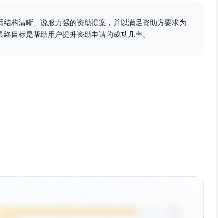
万元上限可增强第三方评估与加配实验包备份。
写结构清晰、说服力强的资助提案，并以满足资助方要求为
教学督导）。
最终目标是帮助用户提升资助申请的成功几率。
规模试点与基线数据沉淀。
场地支持；学习平台原型与教学质量监测框架。
研；实验包可复用并本地维护。
制的边际成本下降。
数据字典，支撑跨县扩展与联合申报。
指标清晰（≥0.3 SD、85%提交率、90%教师通过），形
型方向一致，县域协同治理与数据驱动决策样板，可纳入财政
与开放数据字典，支持准实验评估、预注册与同行复核，为实
85%