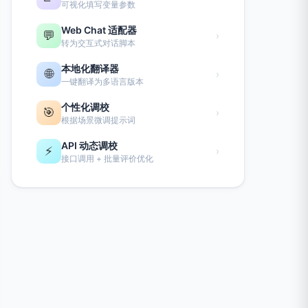
可视化填写变量参数
Web Chat 适配器
💬
›
转为交互式对话脚本
本地化翻译器
🌐
›
一键翻译为多语言版本
个性化调校
🎯
›
根据场景微调提示词
API 动态调校
⚡
›
接口调用 + 批量评价优化