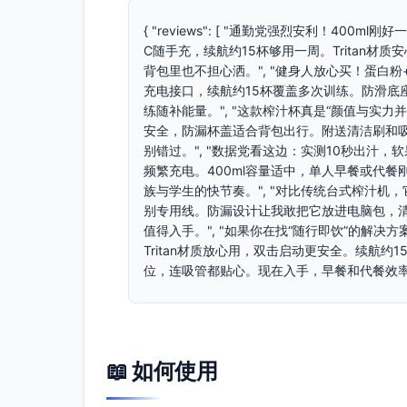
{ "reviews": [ "通勤党强烈安利！40
C随手充，续航约15杯够用一周。Tritan
背包里也不担心洒。", "健身人放心买！蛋白粉
充电接口，续航约15杯覆盖多次训练。防滑底座
练随补能量。", "这款榨汁杯真是“颜值与实力并
安全，防漏杯盖适合背包出行。附送清洁刷和
别错过。", "数据党看这边：实测10秒出汁
频繁充电。400ml容量适中，单人早餐或代
族与学生的快节奏。", "对比传统台式榨汁机
别专用线。防漏设计让我敢把它放进电脑包，
值得入手。", "如果你在找“随行即饮”的解决
Tritan材质放心用，双击启动更安全。续航
位，连吸管都贴心。现在入手，早餐和代餐效率立刻
📖 如何使用