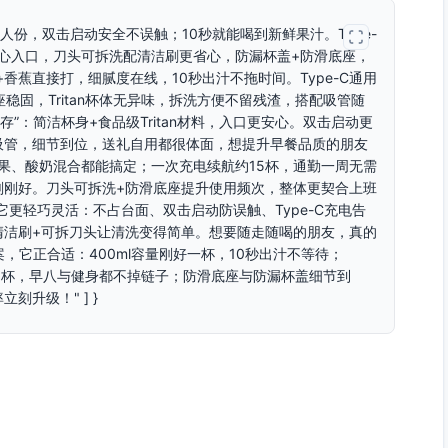
0ml刚好一人份，双击启动安全不误触；10秒就能喝到新鲜果汁。Type-
材质安心入口，刀头可拆洗配清洁刷更省心，防漏杯盖+防滑底座，
+香蕉直接打，细腻度在线，10秒出汁不拖时间。Type-C通用
稳固，Tritan杯体无异味，拆洗方便不留残渣，搭配吸管随
存”：简洁杯身+食品级Tritan材料，入口更安心。双击启动更
吸管，细节到位，送礼自用都很体面，想提升早餐品质的朋友
，软果、酸奶混合都能搞定；一次充电续航约15杯，通勤一周无需
餐刚刚好。刀头可拆洗+防滑底座提升使用频次，整体更契合上班
，它更轻巧灵活：不占台面、双击启动防误触、Type-C充电告
清洁刷+可拆刀头让清洗变得简单。想要随走随喝的朋友，真的
方案，它正合适：400ml容量刚好一杯，10秒出汁不等待；
约15杯，早八与健身都不掉链子；防滑底座与防漏杯盖细节到
升级！" ] }