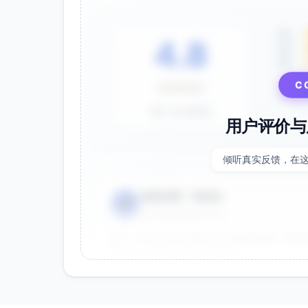
5星
4.8
4星
3星
C
⭐⭐⭐⭐⭐
基于 28 条评价
用户评价与
倾听真实反馈，在
电商运营 - 张先生
👤
⭐⭐⭐⭐⭐
2025-01-15
双十一用这个提示词生成了20多张海报，效果
很灵活，能快速适配不同节日。
效果好
节省时间