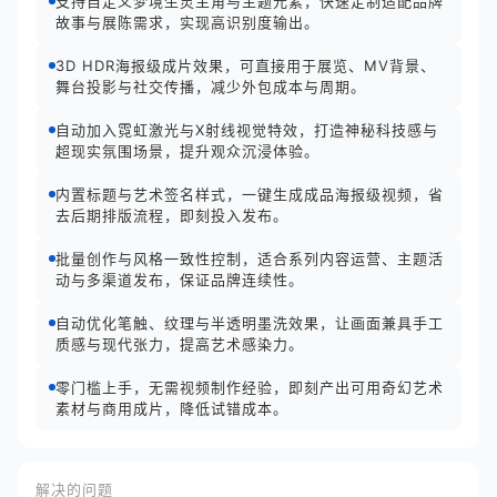
支持自定义梦境生灵主角与主题元素，快速定制适配品牌
故事与展陈需求，实现高识别度输出。
3D HDR海报级成片效果，可直接用于展览、MV背景、
舞台投影与社交传播，减少外包成本与周期。
自动加入霓虹激光与X射线视觉特效，打造神秘科技感与
超现实氛围场景，提升观众沉浸体验。
内置标题与艺术签名样式，一键生成成品海报级视频，省
去后期排版流程，即刻投入发布。
批量创作与风格一致性控制，适合系列内容运营、主题活
动与多渠道发布，保证品牌连续性。
自动优化笔触、纹理与半透明墨洗效果，让画面兼具手工
质感与现代张力，提高艺术感染力。
零门槛上手，无需视频制作经验，即刻产出可用奇幻艺术
素材与商用成片，降低试错成本。
解决的问题