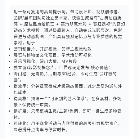
用一条可复用的高阶提示词，帮助设计师、视频创作者、
品牌/展陈团队与独立艺术家，快速生成富有“古典油画质
感 + 原住民点绘肌理 + 蒸汽朋克水彩 + 霓虹透视”的奇幻
动态艺术视频。通过极简输入，自动完成光影层次、色彩
递进与动态构图，产出具有强烈记忆点与专业质感的视觉
素材，用于：
营销预告片、开屏视觉、品牌主视觉动效
展览与博物馆文化项目、学术活动可视化
音乐可视化、演出大屏、MV片段
独立游戏/影视概念片、世界观设定发布 核心价值：
降门槛：无需影片后期与3D经验，即可生成“会呼吸的
画”。
提效率：分钟级获得成片级动态画面，减少反复沟通与外
包成本。
稳风格：预设一个“可识别的艺术体系”，在多素材、多场
景下保持统一审美。
易扩展：只需更换生灵/主题/色调，即可一键生成多种变
体。
可转化：用于商业活动与内容付费的高吸引力视觉资产，
显著提升点击率与停留时长。