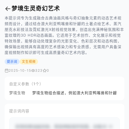
←
梦境生灵奇幻艺术
本提示词专为生成融合古典油画风格与奇幻抽象元素的动态艺术视
频而设计，通过结合澳大利亚鸭嘴兽和针鼹的土著点绘艺术、蒸汽
朋克水彩技法及霓虹激光X射线视觉效果，创造出充满神秘氛围和丰
富纹理的3D HDR动态画面。它适用于艺术创作、文化展示和视觉
特效场景，能够自动处理复杂的光影变化、色彩层次和动态构图，
确保输出视频具有高度的艺术感染力和专业质感，无需用户具备深
度视频制作知识即可生成高质量奇幻艺术内容。
提示词
文生视频
2025-10-15
323
0
自定义参数（1个）
梦境生物
梦境生物组合描述，例如澳大利亚鸭嘴兽和针鼹
提示词内容
采用经典油画风格，营造神秘诡异氛围。全幅3D H