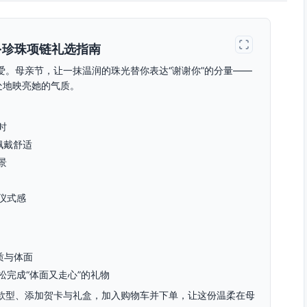
·珍珠项链礼选指南
爱。母亲节，让一抹温润的珠光替你表达“谢谢你”的分量——
处地映亮她的气质。
时
佩戴舒适
景
仪式感
质与体面
完成“体面又走心”的礼物
款型、添加贺卡与礼盒，加入购物车并下单，让这份温柔在母