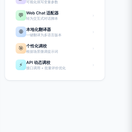
可视化填写变量参数
Web Chat 适配器
💬
›
转为交互式对话脚本
本地化翻译器
🌐
›
一键翻译为多语言版本
个性化调校
🎯
›
根据场景微调提示词
API 动态调校
⚡
›
接口调用 + 批量评价优化