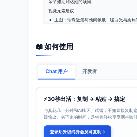
亲节如期到达她的颈间。
视觉元素建议
主图：珍珠近景与颈间佩戴，暖白光与柔焦
情境图：母女相拥、配偶为她佩戴的温馨瞬
细节图：扣头与镶嵌工艺、链长可调示意
场景搭配：针织、衬衫与礼服三套风格对比
📖 如何使用
图标：礼盒、心形、低敏材质、可调长度、
Chat 用户
开发者
⚡
30秒出活：复制 → 粘贴 → 搞定
与其花几十分钟和AI聊天、试错，不如直接复制这些
级输出。省下来的时间，足够你轻松享受两杯咖
登录后升级终身会员可复制
→