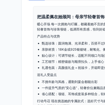
把温柔佩在她颈间：母亲节轻奢首饰
暖心开场 每一次拥抱与叮嘱，都藏着她不言的
轻奢首饰与珍珠项链，低调而有质感，恰到好
产品特点与优势
甄选珍珠：圆润饱满、光泽柔和，百搭不过
亲肤材质：18K金或925银镀铑，耐氧化、
贴心设计：可调节链长，适配不同领口与场
工艺细节：精密镶嵌与顺滑扣头，上手省心
礼遇包装：高颜值礼盒＋祝福卡，开箱即是
送礼人受益点
不挑年龄与风格，通勤到宴会都能出彩
一件提升气质的“安心选”，轻奢价位兼顾品
省心搭配：项链、耳饰或套装多种组合，轻松
行动号召 现在挑选她的专属款式：选好尺寸与