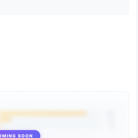
85%
12%
3%
OMING SOON