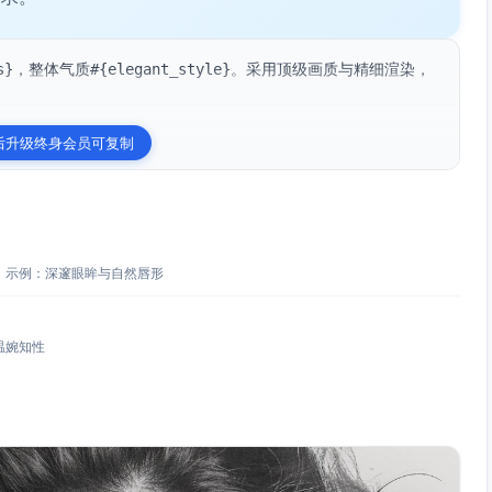
es}，整体气质#{elegant_style}。采用顶级画质与精细渲染，
后升级终身会员可复制
，示例：深邃眼眸与自然唇形
温婉知性