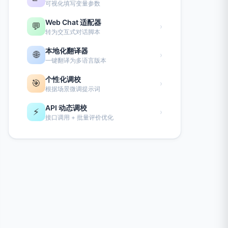
可视化填写变量参数
Web Chat 适配器
💬
›
转为交互式对话脚本
本地化翻译器
🌐
›
一键翻译为多语言版本
个性化调校
🎯
›
根据场景微调提示词
API 动态调校
⚡
›
接口调用 + 批量评价优化