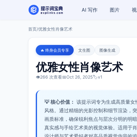
AI 写作
图片
视
首页
/
优雅女性肖像艺术
🔥 终身会员专享
文生图
图像生成
优雅女性肖像艺术
👁️
266 次查看
📅
Oct 26, 2025
🏷️
v1
💡 核心价值：
该提示词专为生成高质量女
风格。通过精细的光影控制和细节渲染，
画质标准，确保锐利焦点与层次分明的明
真实感与手绘艺术美的视觉体验。适用于
设计师与艺术爱好者对高品质视觉内容的