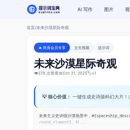
AI 写作
图片
视
首页
/
未来沙漠星际奇观
🔥 终身会员专享
文生视频
提示词
未来沙漠星际奇观
👁️
278 次查看
📅
Oct 31, 2025
🏷️
v1
💡 核心价值：
一键生成史诗级科幻大片！
未来主义史诗级沙漠场景中，#{spaceship_des
round_element}。科...