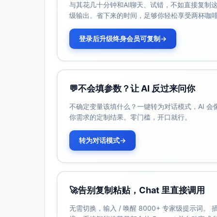
与其花几十分钟和AI聊天、试错，不如直接复制这些
级输出。省下来的时间，足够你轻松享受两杯咖
登录后升级终身会员可复制
→
💬
不会填参数？让 AI 反过来问你
不确定变量该填什么？一键转为对话模式，AI 
你需求的定制结果。零门槛，开口就行。
转为对话模式
→
🚀
告别复制粘贴，Chat 里直接调用
无需切换，输入 / 唤醒 8000+ 专家级提示词