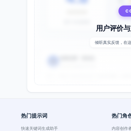
3星
C
⭐⭐⭐⭐⭐
基于 28 条评价
用户评价与
倾听真实反馈，在
电商运营 - 张先生
👤
⭐⭐⭐⭐⭐
2025-01-15
双十一用这个提示词生成了20多张海报，效果
很灵活，能快速适配不同节日。
效果好
节省时间
热门提示词
热门角
品牌设计师 - 李女士
👤
⭐⭐⭐⭐⭐
2025-01-10
快速关键词生成助手
内容创作