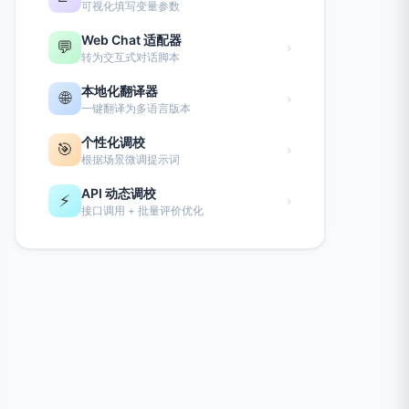
可视化填写变量参数
Web Chat 适配器
💬
›
转为交互式对话脚本
本地化翻译器
🌐
›
一键翻译为多语言版本
个性化调校
🎯
›
根据场景微调提示词
API 动态调校
⚡
›
接口调用 + 批量评价优化