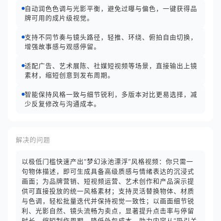
自动润色色调与光影平衡，避免过曝与偏色，一键获得品
牌可用的成片级视觉。
支持不同节奏与镜头路径，轻推、环绕、俯拍自由切换，
增强故事感与观感停留。
适配广告、艺术展陈、社媒短视频等场景，直接输出上镜
素材，缩短创意到发布周期。
智能保持风格一致与细节锐利，多版本对比更易选择，减
少反复修改与沟通成本。
解决的问题
以极低门槛快速产出“梦幻泳池漂浮”风格视频：你只需一
句物体描述，即可生成具备高级质感与情绪表达的沉浸式
画面；为品牌营销、短视频运营、艺术创作和产品演示提
供可直接投放的统一风格素材；支持灵活替换物体、材质
与色调，轻松批量迭代并保持视觉一致性；以画面细节锐
利、光影自然、镜头流畅为卖点，显著提升点击率与停留
时长，缩短制作周期、降低外包成本，助力内容从“吸引关