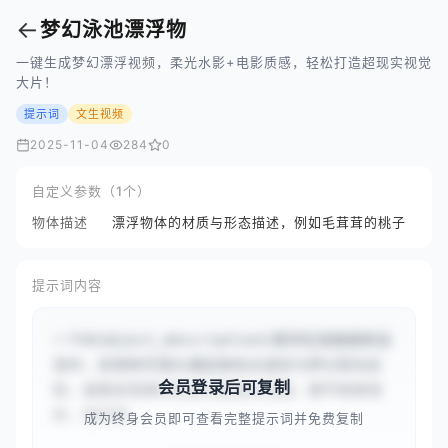
←
梦幻泳池漂浮物
一键生成梦幻漂浮视频，柔光水影+电影质感，轻松打造超现实视觉
大片！
提示词
文生视频
2025-11-04
284
0
自定义参数（1个）
物体描述
漂浮物体的材质与形态描述，例如毛茸茸的桃子
提示词内容
一个#{object_description}漂浮在清澈瓷砖泳
池中，采用特写镜头捕捉柔和水波纹与梦幻阳光反
会员登录后可复制
射，画面呈现柔和色调与超现实氛围。细节极致锐
利，色彩饱...
成为终身会员即可查看完整提示词并免费复制