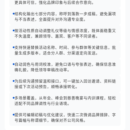
更具体可信，强化品牌印象与后续合作意向。
结构化输出七部分内容，称呼到落款一步成稿，避免漏项
与不当表述，全面提升对外沟通专业度。
按活动性质自动调整礼仪等级与情感浓度，既体面稳重又
不失温度，兼顾领导、嘉宾、客户等不同读者。
支持快速替换活动名称、时间、参与群体等关键信息，批
量生成多版本，适合分人群、分渠道定向发送。
自动润色与用词校准，避免口语与夸张表达，确保信息准
确礼貌，降低领导审稿改动率。
为后续沟通预留温和接口，可一键加入回访邀请、资料链
接或下次活动预告，顺畅承接转化。
多场景覆盖，从年会、峰会到慈善晚宴与内训课程，轻松
适配不同品牌调性与行业语境。
提供可编辑初稿与优化建议，快速二次微调品牌措辞、字
号篇幅与称谓细节，确保对齐公司风格。