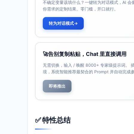
不确定变量该填什么？一键转为对话模式，AI 
上述临时安排自法院裁定/决定生效之日起
你需求的定制结果。零门槛，开口就行。
止。期间如发生重大变化，任何一方可申请
转为对话模式
→
程序请求（如属紧急情形）
鉴于________（如：存在即刻安全风险
急性，请求依法适用相应临时措施程序，必
二、事实与理由
🚀
告别复制粘贴，Chat 里直接调用
照护史与稳定性
无需切换，输入 / 唤醒 8000+ 专家级提示词
自____年起，未成年子女主要由______
境，系统智能推荐最契合的 Prompt 并自动完
学校/医疗机构保持稳定联系。现行照护结
子女最大利益
即将推出
子女当前年龄____岁，身心发育阶段对稳
并保障另一方有规律、高质量探望，有利于
如子女已满八周岁，依法应充分听取其真实
________（如有）。
✅ 特性总结
亲职能力与配合意愿
申请人具备稳定居所、充足时间与亲职能力