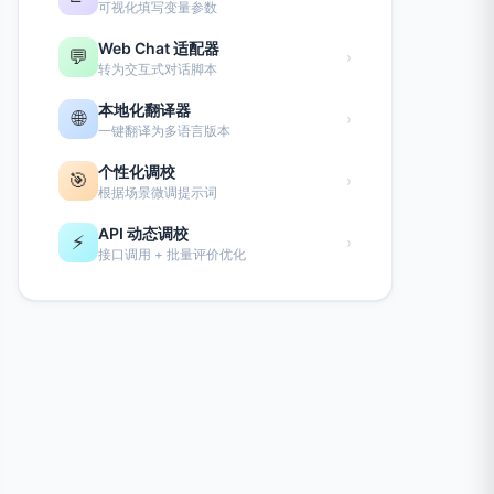
可视化填写变量参数
Web Chat 适配器
💬
›
转为交互式对话脚本
本地化翻译器
🌐
›
一键翻译为多语言版本
个性化调校
🎯
›
根据场景微调提示词
API 动态调校
⚡
›
接口调用 + 批量评价优化