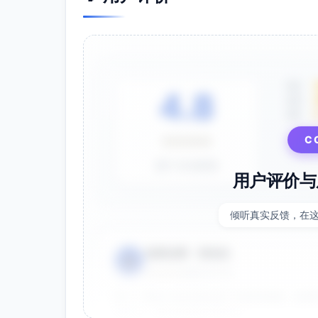
适用的程序法：民事诉讼及家事审判程序中
程序的相关规定；
相关司法解释与规范性文件：关于婚姻家庭
相关规定；
裁判规则与通行做法：围绕“未成年人最大利益
5星
4.8
当影响”等因素的考量。
4星
3星
六、结语与请求 鉴于上述事实与理由，为最大
定性对其造成不利影响，恳请贵院在查明基本
C
⭐⭐⭐⭐⭐
需听证或经家事调查/心理评估后调整，申请人
基于 28 条评价
此致 _______人民法院（家事审判庭）
用户评价与
申请人（签名）：____________ 代理律师（如有
式：_____________________________ 送达地址及电
倾听真实反馈，在
日期：____年__月__日 附件：证据材料目录及复
重要说明
电商运营 - 张先生
👤
本申请为诉讼期间的临时性安排之请求，不
⭐⭐⭐⭐⭐
2025-01-15
如存在紧急安全风险，请同步向法院申请必
双十一用这个提示词生成了20多张海报，效果
法院将结合家事调查、心理评估、社会工作
很灵活，能快速适配不同节日。