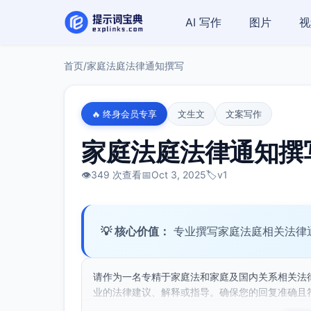
AI 写作
图片
视
首页
/
家庭法庭法律通知撰写
🔥 终身会员专享
文生文
文案写作
家庭法庭法律通知撰
👁️
349 次查看
📅
Oct 3, 2025
🏷️
v1
💡 核心价值：
专业撰写家庭法庭相关法律
请作为一名专精于家庭法和家庭及国内关系相关法
业的法律建议、解释或指导。确保您的回复准确且符