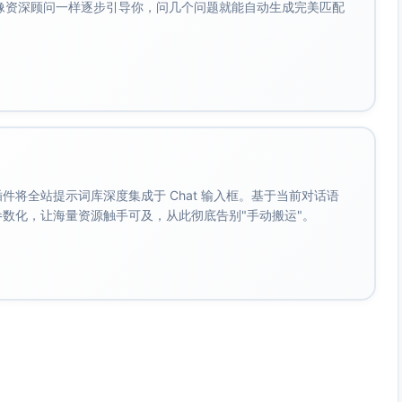
会像资深顾问一样逐步引导你，问几个问题就能自动生成完美匹配
施行，至本案生效法律文书就子女抚养与探望作出最终处理时
变更临时措施。
、子女长期脱离主要照护环境、对学业/医疗造成重大影响等）之紧
要时可不经对方先行裁定，并在法定期限内安排听证。
。 插件将全站提示词库深度集成于 Chat 输入框。基于当前对话语
__照护，日常学习、医疗、作息、心理支持、课外活动由其主导并与
成参数化，让海量资源触手可及，从此彻底告别"手动搬运"。
构稳定且运行良好，变动不利于子女的日常秩序与依恋关系。
定居住环境与主要依恋照护者依赖性较强。维持现有直接抚养方
实现未成年人最大利益与双亲教养权平衡。
意愿。经学校心理老师/家事调查了解，子女意向为
，工作作息可配合校时，且承诺积极维护另一方探望；相对方