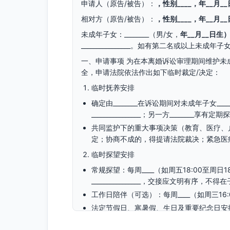
申请人（原告/被告）：
，性别____，
年__月_
相对方（原告/被告）：
，性别____，
年__月_
未成年子女：________（男/女，
年__月__日生
________________。如有第二名或以上未成
一、申请事项 为在本离婚诉讼审理期间维护未
全，申请法院依法作出如下临时裁定/决定：
临时抚养安排
确定由________在诉讼期间对未成年子女_
________________；另一方________享有定
共同监护下的重大事项决策（教育、医疗、
定；协商不成的，得提请法院裁决；紧急医
临时探望安排
常规探望：每周____（如周五18:00至周日18
________________，交接应文明有序，
工作日陪伴（可选）：每周____（如周三16:00—2
法定节假日、寒暑假、生日及重要纪念日安排：双
生日等假期探望，次年对调；具体起止时间：_____