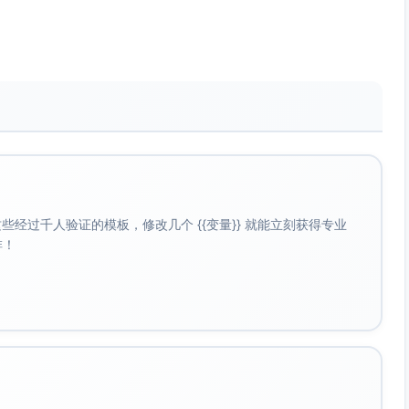
____次（每次____分钟）电话/视频沟通权利，时间段为
无故干扰或监听。
基于安全或适应需要，探望在____个月内采取监督式探望，由
（地点）进行，每次____小时；经____个月平稳执行且未见不利情形，
何形式干扰、阻碍或报复性限制探望。
以危害子女安全的情形，探望应附加条件：禁止饮酒/毒品影
所交接、必要时申请人身安全保护令等。
得擅自变更子女学籍、户籍、主要居所或带子女离开现居住城
经过千人验证的模板，修改几个 {{变量}} 就能立刻获得专业
啡！
育、培训、课外活动等重大信息，并提供就医、学校评估报告
情权及查阅权。
取训诫、罚款、拘留等措施；情节严重或持续妨碍的，法院可
。