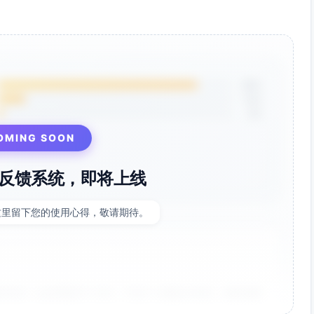
有关临时措施、行为/人身保全、先予执行、证据规则、听证
编适用的司法解释、家事审判规则、探望权纠纷处理与执行的
”“稳定与连续性”“促进与维护亲子关系”“确保安全与不受不
85%
12%
3%
限度维护未成年子女的身心健康与日常秩序，避免因诉讼不确
事实后，依法尽速对本申请作出临时裁定/决定。对拟定方案如
OMING SOON
将充分配合。
反馈系统，即将上线
，签名并加盖律所章）：________________ 律所名称与联系方
子送达确认：__________________________
这里留下您的使用心得，敬请期待。
印件各____份
预断案件本案实体处理结果。
要的人身安全保护令或行为保全，并保全相关证据。
非常好！点击率提升了35%，节省了大量设计时间。参数调整
介入及听证结果，依职权作出必要、适度且可执行的临时措