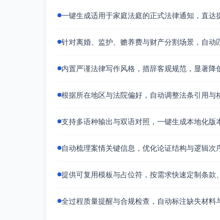
亦应在探望期间保障子女安全与规律作息，
一键生成适用于家庭法庭的正式法律通知，直达
安全与风险（如适用）
曾发生________（家庭暴力/言语辱骂/跟
针对离婚、监护、赡养费与财产分割场景，自动
人证言/录音录像）为凭。为防止二次伤害
程序与法律基础
内置严谨法律写作风格，措辞客观规范，显著降
依照适用法律关于未成年人最大利益原则、
子关系原则、尊重适龄子女意见原则，以及
根据所在地区与法院偏好，自动调整法条引用与
法院对离婚诉讼中子女抚养与探望事项得作
家事案件强调程序柔性与实质化解争议。先
年人卷入诉讼的负面效应，并为后续家事调
支持多语种输出与双语对照，一键生成本地化版
三、拟定具体执行方案（供法院载明或经听证
自动梳理案情关键信息，优化论证结构与逻辑次
日常作息与居住：子女居住于__________
与固定课业。
交接规则：双方务必提前24小时确认行程
提供可复用模板与占位符，按需求快速定制条款
续探望。
医疗应对：突发疾病由实际抚养方即刻就医并
全过程质量提醒与合规检查，自动标注缺失材料
时承担（不影响最终分担判决）。
课外活动：在不与固定探望冲突前提下，双