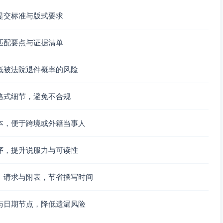
不得影响其教育与医疗安排。
提交标准与版式要求
踪骚扰/酒后照料等）并有____（警方出警记录/医院验伤/保护令/证
匹配要点与证据清单
，宜在过渡期内采用监督式探望及安全交接。
低被法院退件概率的风险
维持监护与照护连续性原则、保障未成年人安全原则、促进亲
在家事审判中可为稳定未成年人生验而采取临时措施的规定，
格式细节，避免不合规
出临时裁定/决定。
行明确临时抚养与探望安排，有利于防止冲突升级，减少未成
查、心理评估与调解创造条件。
本，便于跨境或外籍当事人
后调整）
序，提升说服力与可读性
______；保证按时到校与休息；任何探望安排应避免影响次日上学
；迟到超过30分钟视为当次探望放弃，但不得据此累积限制后
、请求与附表，节省撰写时间
通知对方；重大医疗决定须协商；费用由双方按____比例临
与日期节点，降低遗漏风险
方均可安排适度益智类活动；冲突时以子女既定长期培养计划