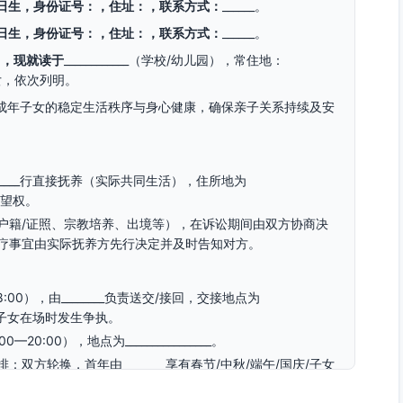
_日生，身份证号：
，住址：
，联系方式：
______。
_日生，身份证号：
，住址：
，联系方式：
______。
），现就读于
____________（学校/幼儿园），常住地：
年子女，依次列明。
成年子女的稳定生活秩序与身心健康，确保亲子关系持续及安
_______行直接抚养（实际共同生活），住所地为
期探望权。
户籍/证照、宗教培养、出境等），在诉讼期间由双方协商决
疗事宜由实际抚养方先行决定并及时告知对方。
:00），由________负责送交/接回，交接地点为
不得在子女在场时发生争执。
0:00），地点为________________。
方轮换，首年由________享有春节/中秋/端午/国庆/子女
___________。