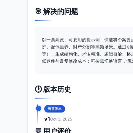
为优先。
🎯 解决的问题
通信秩序：双方不得在子女与对方通话/视
调整通话频次与时段。
旅行与证照：未经书面同意或法院许可，不得为
但不得隐匿。
以一条高效、可复用的提示词，快速将个案要点
四、证据与材料目录（随附）
护、配偶赡养、财产分割等高频场景。通过明
户口簿/出生医学证明/在校证明/学业报告单
等），生成结构化、术语精准、逻辑自洽、格
居住证明/房屋租赁合同/房产证/居住照片
低退件与反复修改成本；可按需切换语言，满
医疗记录/疫苗接种证明/保险单据；
照护证据：接送打卡、家校联系记录、课外
家事调查或心理评估意见（如有）；
🕒 版本历史
警情记录/人身安全保护令/验伤单/录音录
双方工作时间证明/收入与作息证明（用于
其他与子女最佳利益相关证据。
当前版本
五、法律依据（请由法院依职权适用并在裁定
v1
Oct 3, 2025
适用的成文法：婚姻家庭法律关于离婚后子
💬 用户评价
女意见、禁止家庭暴力及紧急救济的相关规