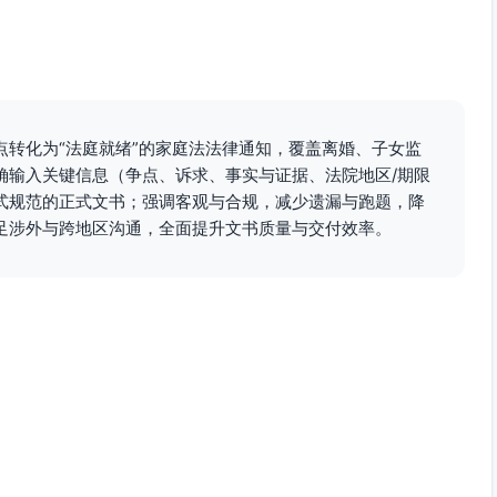
频期间干扰或监听；如存在信息干扰或操控行为，法院可据情
子女办理出境并离境；证照由________保管，双方可查验
转化为“法庭就绪”的家庭法法律通知，覆盖离婚、子女监
确输入关键信息（争点、诉求、事实与证据、法院地区/期限
；
式规范的正式文书；强调客观与合规，减少遗漏与跑题，降
（生活环境）；
足涉外与跨地区沟通，全面提升文书质量与交付效率。
班缴费及参与记录；
像/证人证言（如涉及安全风险）；
评估亲职时间与稳定性）；
中载明）
女抚养及探望、未成年人保护、父母权利与义务、尊重适龄子
定；