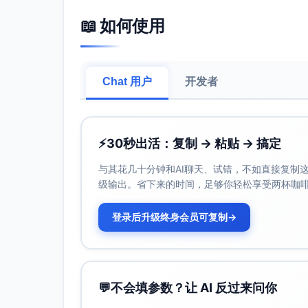
远程联系：非实际共同生活期间，享有每日至少
____至____，实际抚养方应予配合，不得
📖 如何使用
监督性或条件性探望（仅在必要时适用） 如
________（监督人/机构）在________
可过渡为常规不受监督探望。
Chat 用户
开发者
交接与安全保障
双方应避免在子女面前贬损对方，不得以任
若存在家庭暴力、酗酒、药物滥用或其他足
响下接触、隔离第三人、指定第三方中立场
⚡
30秒出活：复制 → 粘贴 → 搞定
未经对方书面同意或法院许可，任何一方不
与其花几十分钟和AI聊天、试错，不如直接复制这些
市（或出境/出省）。
级输出。省下来的时间，足够你轻松享受两杯咖
信息共享与协作
实际抚养方应及时向对方通报子女健康、教
登录后升级终身会员可复制
→
等资料；双方享有等同的教育、医疗信息知
违反的法律后果与执行
任何一方违反本临时安排的，法院可依法采
💬
不会填参数？让 AI 反过来问你
据此在实体判决中调整最终抚养与探望安排
临时措施的期间