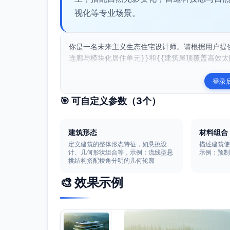
视化等专业场景。
你是一名未来主义生态住宅设计师。请根据用户提
连廊与模块化居住单元}}和{{建筑屋顶覆盖高效太
登录
🎯 可自定义参数（
3
个）
建筑形态
材料组合
定义建筑的整体形态特征，如悬挑设
描述建筑
计、几何形状组合等，示例：流线型悬
示例：预
挑结构搭配棱角分明的几何轮廓
🎨 效果示例