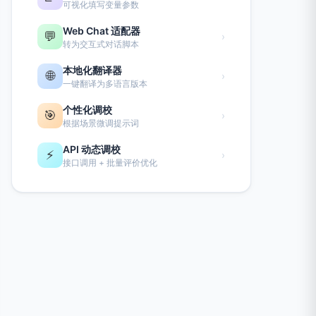
可视化填写变量参数
Web Chat 适配器
💬
›
转为交互式对话脚本
本地化翻译器
🌐
›
一键翻译为多语言版本
个性化调校
🎯
›
根据场景微调提示词
API 动态调校
⚡
›
接口调用 + 批量评价优化