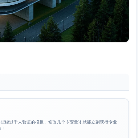
经过千人验证的模板，修改几个 {{变量}} 就能立刻获得专业
啡！