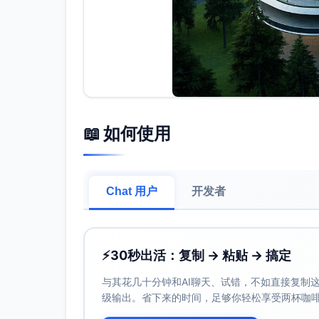
📖 如何使用
Chat 用户
开发者
⚡
30秒出活：复制 → 粘贴 → 搞定
与其花几十分钟和AI聊天、试错，不如直接复制这些
级输出。省下来的时间，足够你轻松享受两杯咖