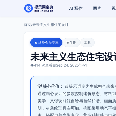
AI 写作
图片
视
首页
/
未来主义生态住宅设计
🔥 终身会员专享
文生图
工具
未来主义生态住宅设
👁️
414 次查看
📅
Sep 24, 2025
🏷️
v1
💡 核心价值：
该提示词专为生成融合未来
通过精心设计的参数控制建筑形态、材料
美学，又强调能源自给与自然和谐。画面
明，材质纹理真实可触。构图采用动态平
主，搭配自然光影变化，营造科技感与自