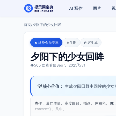
AI 写作
图片
视
首页
/
夕阳下的少女回眸
🔥 终身会员专享
文生图
内容生成
夕阳下的少女回眸
👁️
505 次查看
📅
Sep 5, 2025
🏷️
v1
💡 核心价值：
生成夕阳田野中回眸的少女
杰作, 最佳质量, 高度细致, 插画, 体积光, 8k, 
ronment}, 风中, ...