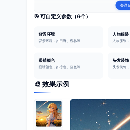
登录
🎯 可自定义参数（
6
个）
背景环境
人物服装
背景环境，如田野、森林等
人物服装
眼睛颜色
头发装饰
眼睛颜色，如棕色、蓝色等
头发装饰
🎨 效果示例