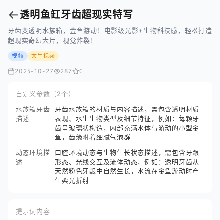
←
透明鱼缸牙齿超现实特写
牙齿变透明水族箱，金鱼游动！电影级光影+生物科技感，轻松打造
超现实奇幻大片，视觉炸裂！
视频
文生视频
2025-10-27
287
0
自定义参数（2个）
水族箱牙齿
牙齿水族箱的材质与内容描述，需包含透明材质
描述
表现、水生生物类型及细节特征，例如：每颗牙
齿呈玻璃状构造，内部充满水体与游动的小型金
鱼，齿缘附着细腻气泡群
动态环境描
口腔环境动态与生物生长状态描述，需包含牙龈
述
形态、光线交互及流体动态，例如：透明牙齿从
天然粉色牙龈中自然生长，水流在金鱼游动时产
生柔光折射
提示词内容