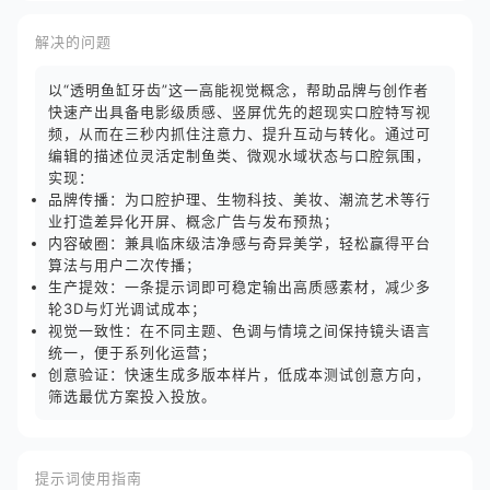
解决的问题
以“透明鱼缸牙齿”这一高能视觉概念，帮助品牌与创作者
快速产出具备电影级质感、竖屏优先的超现实口腔特写视
频，从而在三秒内抓住注意力、提升互动与转化。通过可
编辑的描述位灵活定制鱼类、微观水域状态与口腔氛围，
实现：
品牌传播：为口腔护理、生物科技、美妆、潮流艺术等行
业打造差异化开屏、概念广告与发布预热；
内容破圈：兼具临床级洁净感与奇异美学，轻松赢得平台
算法与用户二次传播；
生产提效：一条提示词即可稳定输出高质感素材，减少多
轮3D与灯光调试成本；
视觉一致性：在不同主题、色调与情境之间保持镜头语言
统一，便于系列化运营；
创意验证：快速生成多版本样片，低成本测试创意方向，
筛选最优方案投入投放。
提示词使用指南