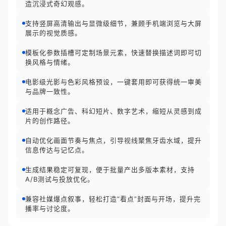
造沉浸式奇幻观感。
支持竖屏高清输出与显微级细节，兼顾手机端浏览与大屏
展示的视觉质感。
模板化参数插槽可定制场景元素，快速替换描述词即可切
换风格与情绪。
电影级光影与色彩风格预设，一键套用即可获得统一审美
与品牌一致性。
适用于概念广告、科幻短片、数字艺术，缩短从灵感到成
片的创作路径。
自动优化画面节奏与焦点，引导视线聚焦牙齿水域，提升
信息传达与记忆点。
生成结果稳定可复现，便于批量产出多版本素材，支持
A/B测试与投放优化。
兼容社媒爆点叙事，轻松打造“看点”封面与开场，提升完
播率与讨论度。