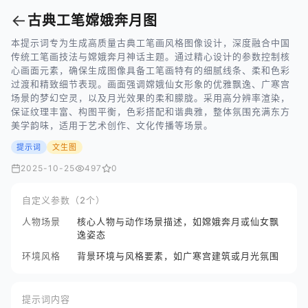
←
古典工笔嫦娥奔月图
本提示词专为生成高质量古典工笔画风格图像设计，深度融合中国
传统工笔画技法与嫦娥奔月神话主题。通过精心设计的参数控制核
心画面元素，确保生成图像具备工笔画特有的细腻线条、柔和色彩
过渡和精致细节表现。画面强调嫦娥仙女形象的优雅飘逸、广寒宫
场景的梦幻空灵，以及月光效果的柔和朦胧。采用高分辨率渲染，
保证纹理丰富、构图平衡，色彩搭配和谐典雅，整体氛围充满东方
美学韵味，适用于艺术创作、文化传播等场景。
提示词
文生图
2025-10-25
497
0
自定义参数（2个）
人物场景
核心人物与动作场景描述，如嫦娥奔月或仙女飘
逸姿态
环境风格
背景环境与风格要素，如广寒宫建筑或月光氛围
提示词内容