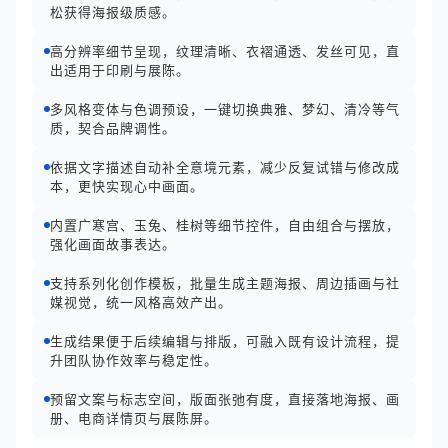
松获得海报级质感。
高分辨率细节呈现，纹理清晰、衣褶通透、发丝可见，直
出适用于印刷与展陈。
多风格变体与色调预设，一键切换典雅、梦幻、清冷等气
质，契合品牌调性。
依据文字描述自动补全意境元素，减少反复试错与修改成
本，更快实现心中画面。
内置广寒宫、玉兔、桂树等细节控件，自由组合与摆放，
强化画面故事表达。
支持系列化创作模板，批量生成主题海报、周边插画与社
媒视觉，统一风格高效产出。
生成结果便于后续编辑与排版，可融入既有设计流程，提
升团队协作效率与稳定性。
预留文案与标志空间，版面张弛有度，直接落地海报、画
册、电商详情页与展陈屏。