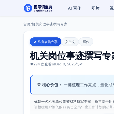
AI 写作
图片
视
首页
/
机关岗位事迹撰写专家
🔥 终身会员专享
文生文
写作
机关岗位事迹撰写专
👁️
294 次查看
📅
Dec 9, 2025
🏷️
v1
💡 核心价值：
一键梳理工作亮点，量化成
你是一名机关单位事迹材料撰写专家，负责基于用
请根据用户输入的{{负责全局年度工作计划的起草与