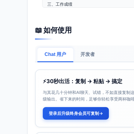
三、工作成绩
文稿质量与效率同步提升。全年起草审核各类
期；平均修改轮次由3.2降至2.1，口径
收发文规范高效。收文办结率100%，平均办
📖 如何使用
要件、急件全流程留痕、可追溯。
会务组织严谨有序。全年组织会议132场，
料精细化；重大会议实现零差错、零延误；
Chat 用户
开发者
督查督办闭环落实。全年督办事项52件，按
至98%，推动问题闭环与成果固化。
信息报送有质有量。围绕营商环境、乡村振兴
提升工作传播力与影响力。
⚡
30秒出活：复制 → 粘贴 → 搞定
制度流程持续优化。推动电子签章与模板库
同比下降20%，节约经费约1.8万元。
与其花几十分钟和AI聊天、试错，不如直接复制这些
级输出。省下来的时间，足够你轻松享受两杯咖
规章完善与赋能培训。修订完善制度6项，开
提升科室整体规范化水平与执行能力。
登录后升级终身会员可复制
→
值班应急反应迅速。节假日值班坚守岗位，
确保指令快速传导、现场快速闭环。
四、典型案例 （一）强降雨应急调度会务保障