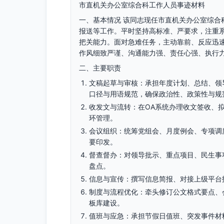
市直机关办公室综合科工作人员事迹材料
一、基本情况 该同志现任市直机关办公室综合
报送等工作。平时坚持高标准、严要求，注重
把关能力。面对急难任务，主动靠前、反应迅
作风细致严谨、沟通能力强、责任心强、执行
二、主要职责
文稿起草与审核：承担年度计划、总结、领
口径与用语规范，确保政治性、政策性与规
收发文与流转：在OA系统办理收文签收、
环管理。
会议组织：统筹党组会、月度例会、专项调
要印发。
督查督办：对领导批示、重点项目、民生事
盘点。
信息与宣传：撰写信息简报、对接上级平台
制度与流程优化：牵头修订公文格式要点、
板库建设。
值班与应急：承担节假日值班、突发事件材