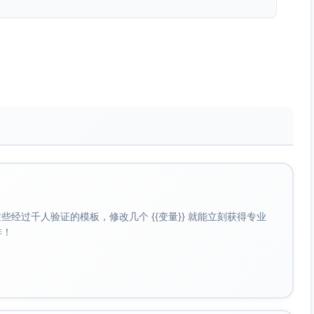
文稿168份，其中领导讲话24篇、通知通报72件、简报48
统一、逻辑严密、表述规范，获得多次点名肯定。
结时长从2.6天下降至1.4天；建立分类台账与提醒机制，重
建立“会务十条清单”，实现流程标准化、任务清单化、现场物
形成会议纪要116份，做到事事有清单、件件有回音。
期完成率100%，逾期为0；办结反馈材料规范率由82%提升
等重点方向报送信息42篇，省级采用8篇、市级采用19篇，
建设，公文流转节点减少2个，平均用时明显下降；纸张用量
经过千人验证的模板，修改几个 {{变量}} 就能立刻获得专业
啡！
展业务培训4次、覆盖人员20人次，参训满意度95%以上，
突发情况第一时间响应、第一时间处置，信息报送及时准确，
 背景：面对强降雨红色预警，需要当晚组织多部门联防联调调