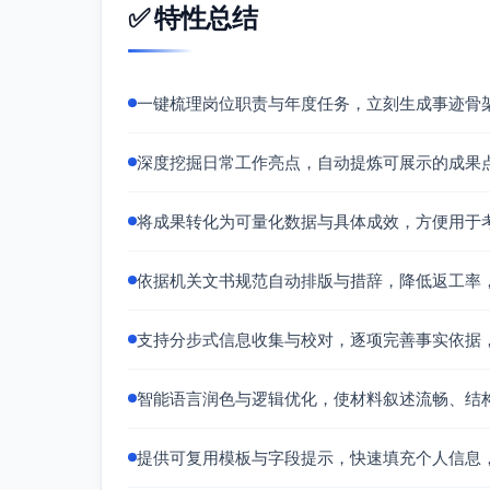
✅ 特性总结
完善应急保障体系。细化极端天气、突发事
处置能力。
持续提升综合能力。加强政策法规与公文写
撑水平。
一键梳理岗位职责与年度任务，立刻生成事迹骨
六、结束语 该同志始终坚持高标准履职尽责，
成效，展现出细致严谨、执行力强、沟通能力
深度挖掘日常工作亮点，自动提炼可展示的成果
流程与质量，以更加规范、高效、务实的作风
将成果转化为可量化数据与具体成效，方便用于
依据机关文书规范自动排版与措辞，降低返工率
支持分步式信息收集与校对，逐项完善事实依据
智能语言润色与逻辑优化，使材料叙述流畅、结
提供可复用模板与字段提示，快速填充个人信息