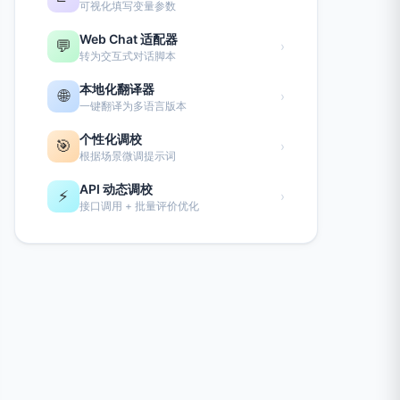
可视化填写变量参数
Web Chat 适配器
💬
›
转为交互式对话脚本
本地化翻译器
🌐
›
一键翻译为多语言版本
个性化调校
🎯
›
根据场景微调提示词
API 动态调校
⚡
›
接口调用 + 批量评价优化