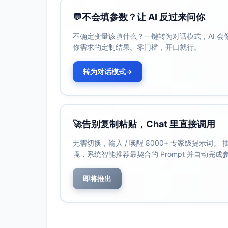
度会，时间紧、任务重、联动单位多。 行动：
连线测试，组织对接9家单位，明确“议题—责任
💬
不会填参数？让 AI 反过来问你
与会单位会前即知、会中即办、会后即跟。 成
不确定变量该填什么？一键转为对话模式，AI 
72条当日闭环68条，余下按期销号；实现“
你需求的定制结果。零门槛，开口就行。
执行到位、沟通顺畅，确保了应急体系高效运
（二）公文流程优化提质增效 背景：收文在会
转为对话模式
→
体流转效率与体验。 行动：该同志牵头开发目
清单；将“校对—核稿—签发”流程由串行调整
单”，前置拦截。 成效：平均流转用时下降46%
99%；形成的模板库与流程图在科内推广使用
🚀
五、下一步打算
告别复制粘贴，Chat 里直接调用
深化制度流程重塑。围绕收发文、会务、督
无需切换，输入 / 唤醒 8000+ 专家级提示词
“减环节、减材料、减时限”。
境，系统智能推荐最契合的 Prompt 并自动完
推进无纸化与数据化应用。扩展电子签章、
醒、智能校验，提升线上闭环能力。
即将推出
提升信息报送质效。围绕中心工作打造主题
高层级采用。
强化会务标准化与复盘机制。完善“会务十
复制推广。