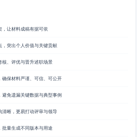
件的快反预案与物资清单，开展针对性演练，提升跨部门协同
作训练，优化数据分析与可视化表达，提升材料质量与决策支
架，让材料成稿有据可依
在综合文字、会务组织、督查督办、制度建设等方面取得扎实
强、责任心强的职业素养。下一步，将在既有基础上持续打磨
点，突出个人价值与关键贡献
服务机关中心工作和重点任务。
考核、评优与晋升述职场景
，确保材料严谨、可信、可公开
，避免遗漏关键数据与典型事例
构清晰，更易打动评审与领导
，批量生成不同版本与用途