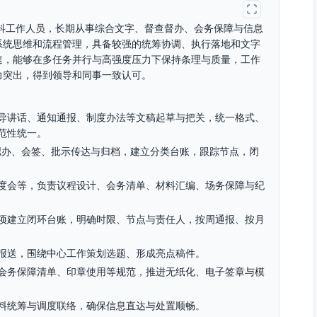
科工作人员，长期从事综合文字、督查督办、会务保障与信息
系统思维和流程管理，具备较强的统筹协调、执行落地和文字
速，能够在多任务并行与高强度压力下保持条理与质量，工作
力突出，得到领导和同事一致认可。
导讲话、通知通报、制度办法等文稿起草与把关，统一格式、
范性统一。
拟办、会签、批示传达与归档，建立分类台账，跟踪节点，闭
度会等，负责议程设计、会务清单、材料汇编、场务保障与纪
项建立闭环台账，明确时限、节点与责任人，按周通报、按月
报送，围绕中心工作策划选题、形成亮点稿件。
会务保障清单、印章使用等规范，推进无纸化、电子签章与模
料统筹与调度联络，确保信息直达与处置顺畅。