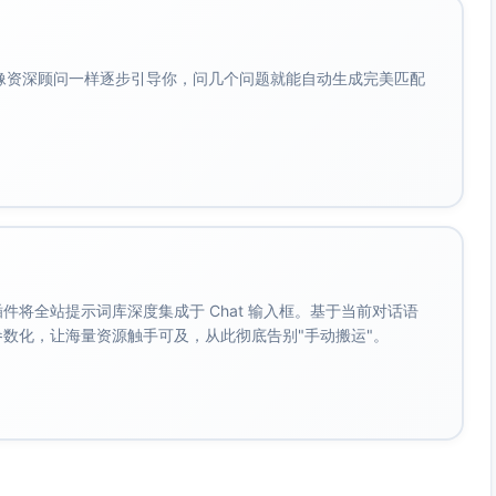
该同志在2小时内完成会议脚本、材料要点、联络清单与视频
—时限”要点；同步在OA发布“任务—时限—责任”清单，确保
效：会议当天完成3轮调度，次日形成纪要与专报；派单指令
会像资深顾问一样逐步引导你，问几个问题就能自动生成完美匹配
零人员伤亡、零重大险情扩散”。该同志在高压环境下统筹有方、
转。
签环节存在重复审批、路径不清、时限不可控等问题，影响整
录模板与关键词自动分发规则，建立红头文模板库与格式校验
为并联，明确节点责任与承诺时限；对高频错误建立“负面清
，格式性错误率由7.3%降至1.2%，收发文满意度提升至
，固化为长期机制，有效释放办文效率红利。
办、归档等关键环节，完善流程图与SOP手册，推动更多节点
。 插件将全站提示词库深度集成于 Chat 输入框。基于当前对话语
成参数化，让海量资源触手可及，从此彻底告别"手动搬运"。
电子印鉴与模板库场景，推动移动端办理与关键节点自动提
专栏，完善选题策划—跟踪采访—成稿推送全链路，争取更多
条清单”配套细则，建立重大会议复盘模板，推动经验沉淀和可