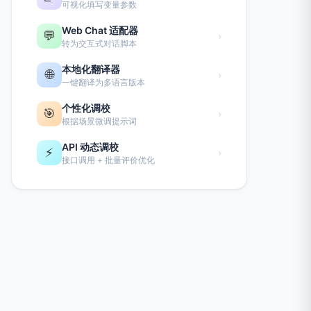
可视化填写变量参数
Web Chat 适配器
💬
›
转为交互式对话脚本
本地化翻译器
🌐
›
一键翻译为多语言版本
个性化调校
🎯
›
根据场景微调提示词
API 动态调校
⚡
›
接口调用 + 批量评价优化