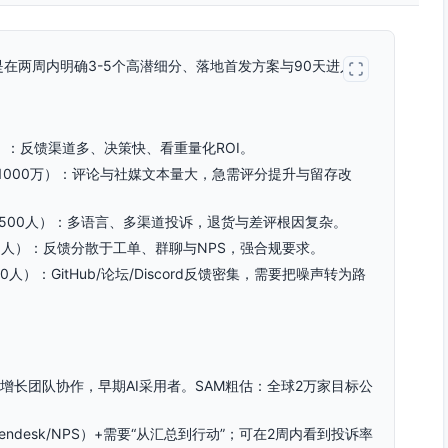
在两周内明确3-5个高潜细分、落地首发方案与90天进入计
00人）：反馈渠道多、决策快、看重量化ROI。
万-1000万）：评论与社媒文本量大，急需评分提升与留存改
-500人）：多语言、多渠道投诉，退货与差评根因复杂。
000人）：反馈分散于工单、群聊与NPS，强合规要求。
人）：GitHub/论坛/Discord反馈密集，需要把噪声转为路
CS/增长团队协作，早期AI采用者。SAM粗估：全球2万家目标公
Zendesk/NPS）+需要“从汇总到行动”；可在2周内看到投诉率