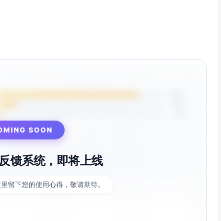
声转为RFC/路线图。
ocs改进建议的“从结论到行动”差异化明显。
解释性。
难定；文档与SDK问题难量化。
安全强参与）；路径=GitHub/论坛只读集成→2周试点→评审→
85%
12%
聚类与重复折叠→生成RFC草案与Docs改进清单→自动路由到
3%
OMING SOON
金会、开发者大会；与Sentry、Linear/Jira生态联名。
反馈系统，即将上线
板与方法论手册。
节点加收。
这里留下您的使用心得，敬请期待。
成助手”，可追溯引用原始Issue/讨论片段，附可解释权重与信心分。
×ROI证明速度）
配、易复用案例、与你内测数据最吻合。优先级：最高。