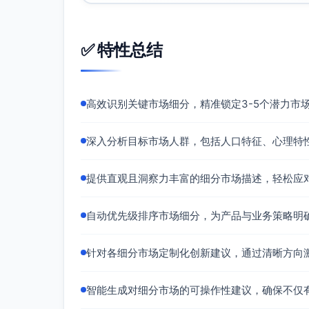
画像与规模：50-500人，多地区站点；客
1万+中大型DTC/卖家。
✅ 特性总结
适配度：高。多语言、根因分析、影响评估
机会/挑战：
机会：“退货/差评根因→SKU/渠道/国
高效识别关键市场细分，精准锁定3-5个潜力市
挑战：数据驻留与DPA、客服平台生态多样（Gor
切入痛点：差评/退货率/物流投诉难定位根
深入分析目标市场人群，包括人口特征、心理特
买方与路径：客服/运营总监+电商负责人+合
首发用例：跨渠道（电商评价/社媒/邮件）分
→SOP建议与路由。
提供直观且洞察力丰富的细分市场描述，轻松应
渠道策略：
合作：Gorgias/Zendesk、Shopify/
自动优先级排序市场细分，为产品与业务策略明
自有：黑五/双十一专项报告、物流商对
针对各细分市场定制化创新建议，通过清晰方向
定价区间：年费12k-30k（按工单/评价量
创新方法/功能：“退货与差评根因地图”+“
智能生成对细分市场的可操作性建议，确保不仅
在线教育平台