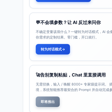
画像与规模：MAU 100万-1000万、团队1
Apps。
适配度：高。评论/社媒为主的开放文本，主
💬
不会填参数？让 AI 反过来问你
机会/挑战：
机会：可直接连接评分与转化；对“版本
不确定变量该填什么？一键转为对话模式，AI 
挑战：需打通商店评论与Crash/性能（App Sto
你需求的定制结果。零门槛，开口就行。
切入痛点：从10万+评论中找出能显著提升
转为对话模式
→
买方与路径：产品/增长负责人+移动工程经理
采购。
首发用例：评论与社媒聚合→主题聚类（崩溃
版后对比监控。
渠道策略：
🚀
告别复制粘贴，Chat 里直接调用
合作：ASO/评论监控平台（AppFollow、Ap
无需切换，输入 / 唤醒 8000+ 专家级提示词
自有：评分提升战报、热门App体验拆
境，系统智能推荐最契合的 Prompt 并自动完
定价区间：年费5k-15k（含评论/社媒连
即将推出
创新方法/功能：“评分提升作战板”与“版本
跨境电商客服与运营（DTC/平台卖家）