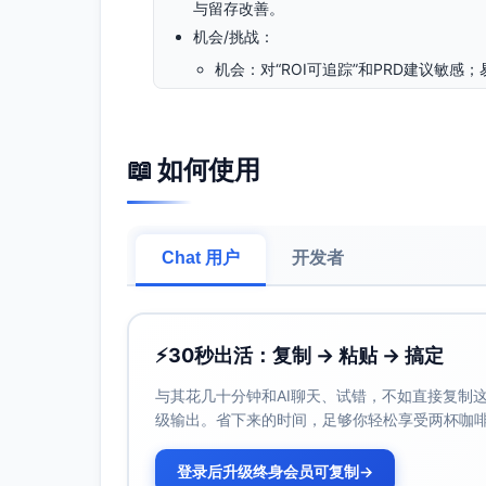
与留存改善。
机会/挑战：
机会：对“ROI可追踪”和PRD建议敏感
挑战：隐私/模型误判顾虑；需快速适配常
切入痛点：如何把海量用户声音映射为可落
买方与路径：产品负责人/CS主管（技术评估
📖 如何使用
款。
首发用例：聚合工单+NPS+社媒，输出“前三
下降。
Chat 用户
开发者
渠道策略：
自有：PM/CS长文拆解（Roadmap fr
社群/合作：Product Hunt、Lenny’s
线索策略：2周结果保证+集成即插即用（Interc
⚡
30秒出活：复制 → 粘贴 → 搞定
定价区间：年费6k-18k（含5-10个席位+
与其花几十分钟和AI聊天、试错，不如直接复制这些
创新方法/功能：PRD自动草案+KPI Impa
级输出。省下来的时间，足够你轻松享受两杯咖
间、反事实建议）。
移动工具类/订阅App
登录后升级终身会员可复制
→