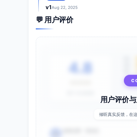
SAM：全球3k-6k家。
v1
Aug 22, 2025
适配度：中高。文本密集、主题分散、需把噪
💬 用户评价
机会/挑战：
机会：自动生成RFC/Changelog/D
挑战：对AI误判警惕；偏好自托管与可
切入痛点：Issue/论坛主题重复，优先级
买方与路径：产品负责人/DevRel/CTO（
5星
采购。
4.8
4星
首发用例：聚合Issues/论坛/聊天→主题
3星
Backlog。
⭐⭐⭐⭐⭐
C
渠道策略：
合作：GitHub Marketplace、OSS基
基于 28 条评价
用户评价与
自有：开源项目“反馈到路线图”公开看
定价区间：年费8k-25k；VPC/自托管按
倾听真实反馈，在
创新方法/功能：“RFC/Changelog生
三、优先级排序（按3个月内赢单概率×可复制性
电商运营 - 张先生
👤
B2B SaaS（PLG）：决策快、预算匹