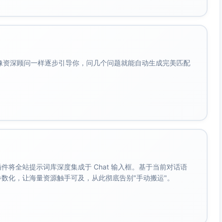
0-50人；ASO/评分敏感；全球多语言。SAM：全球5k-8k
题常见为稳定性/支付/易用性，与你内测主题高度一致。
发布前后影响评估”需求强。
会像资深顾问一样逐步引导你，问几个问题就能自动生成完美匹配
re Connect、Google Play、Firebase）。
评分的Top修复项；预测修复带来的评分与留存变化。
；路径=演示→7-14天评论/社媒导入→评分/留存预测对比→
/卡顿/付费）→生成“评分提升作战板”与版本修复优先级→发
pTweak）、Crash平台（Firebase/Sentry）。
。 插件将全站提示词库深度集成于 Chat 输入框。基于当前对话语
解、开发者大会/播客分享。
成参数化，让海量资源触手可及，从此彻底告别"手动搬运"。
接器），按评论量与渠道扩展加价。
影响预测”，展示发版前后评分/NPS变化置信区间与样本证据。