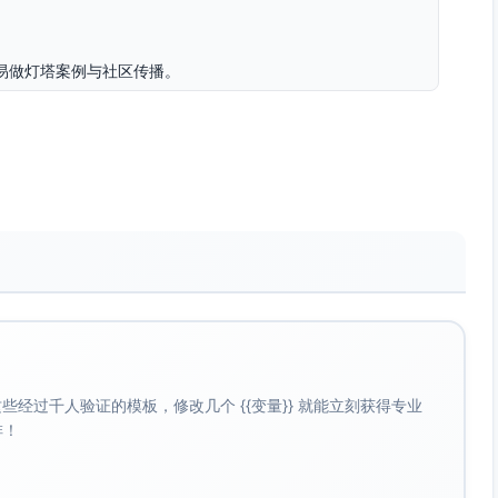
；易做灯塔案例与社区传播。
见工单/仓库API。
地路线图并量化影响；跨团队优先级对齐。
由数据/安全）；路径=演示→安全评估→14天POC→商业条
优先问题+KPI影响预测+任务路由Jira”，两周内验证投诉率
om Noise系列）、ROI计算器、互动Demo。
社区、Intercom/Zendesk生态、云市场（AWS/GCP）。
om/Zendesk/Looker/Snowflake）。
20-60k条/月文本配额），超量按千条计费。
经过千人验证的模板，修改几个 {{变量}} 就能立刻获得专业
ct Simulator（提供可解释性：原始语句样本、权重、置信区
啡！