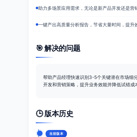
画像与规模：100-1000人；学生成功团
助力多场景应用需求，无论是新产品开发还是营
业培训平台约3k-5k家。
适配度：中高。多场景文本（工单、群聊、N
机会/挑战：
一键产出高质量分析报告，节省大量时间，提升
机会：从“流失原因→课程迭代”到“完课
挑战：PII/未成年人数据高敏；常需VP
🎯 解决的问题
切入痛点：难归因“退课与低完课率”的关键
买方与路径：产品/教研/学生成功负责人+
首发用例：聚合课程评价/工单/群聊→聚类
课率影响预测。
帮助产品经理快速识别3-5个关键潜在市场细
渠道策略：
开发和营销策略，提升业务效能并降低试错成
合作：LMS（Canvas/Moodle）与
自有：学期/学段流失诊断报告、案例复
定价区间：年费10k-30k；私有化/本地化+
🕒 版本历史
创新方法/功能：“课程体验KPI预测器”，
开发者平台/社区与开源商业化公司
画像与规模：20-300人；DevRel/产品/文档团队；
当前版本