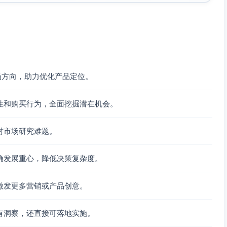
服量大，多语言；看重CSAT、退款率、物流SLA。SAM：全球
与路由能直连降本增效。
家”的闭环洞察稀缺，能直连GMV与退款率。
场方向，助力优化产品定位。
gias/Zendesk/Kustomer）。
因，影响营销投放与库存。
性和购买行为，全面挖掘潜在机会。
规；路径=演示→安全与DPA→试点2周（1-2站点）→扩展。
析→生成“退货与差评根因地图”（按国家/承运商/SKU）
对市场研究难题。
Shopline生态、跨境服务商/代理、AWS Marketplace。
确发展重心，降低决策复杂度。
比洞察白皮书。
激发更多营销或产品创意。
与站点数分档）。
承运商/国家对比基准”，支持一键导出SOP与自动工单标签。
有洞察，还直接可落地实施。