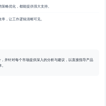
队/班主任/助教；涉及未成年人合规。SAM：中大规模教育与职
销策略优化，都能提供强大支持。
PS、课程评价），与留存/完课率挂钩。
效率，让工作逻辑清晰可见。
预测”的闭环价值清晰。
C/私有化部署与审计。
因素；客服与教研协作低效。
信息安全；路径=安全审计→小班/学科试点→扩面。
（授课质量/平台稳定/支付/作业反馈）→输出教研优先级与完
分，并针对每个市场提供深入的分析与建议，以直接指导产品
本。
教育社群、行业峰会；与CDP/BI打通。
盘研讨会。
30-50%实施费。
把建议与完课/续费/NPS挂钩，并提供可解释性与审计追踪。
渠道含GitHub Issues、Discourse、Slack/Discord。