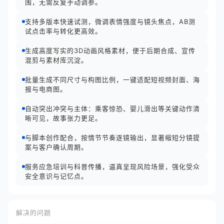
围，无需反复手动调参。
支持多版本快速试测，微调表情强度与镜头焦点，AB测
试点击率与转化更高效。
生成高度写实的3D动画风格素材，便于后期合成、宣传
混剪与素材库沉淀。
批量生成不同尺寸与构图比例，一键适配短视频封面、海
报与电商图。
自动突出冲突与主体：乘客惊恐、婴儿滑出等关键动作清
晰可见，故事张力更足。
与脚本创作配合，按情节节奏逐镜输出，显著缩短分镜提
案与客户确认周期。
服务应急培训与科普传播，逼真呈现风险场景，强化受众
安全意识与记忆点。
解决的问题