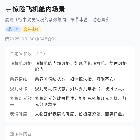
←
惊险飞机舱内场景
展现飞行中突发状况的紧张氛围，细节丰富，动态真实
提示词
文生视频
2025-09-30
345
0
自定义参数（5个）
飞机舱风格
飞机舱的内部风格，如现代化飞机舱、复古风格
舱内。
乘客情绪
乘客的情绪状态，如惊慌失措、紧张不安。
婴儿动作
婴儿的动作状态，如从婴儿车滑出、被风吹动。
紧急灯光效
紧急灯光的效果描述，如红色紧急灯光闪烁、灯
果
光忽明忽暗。
表情强度
人物面部表情的强度，如极度紧张、面容扭曲。
提示词内容