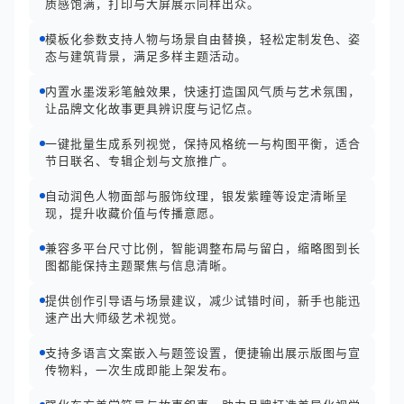
质感饱满，打印与大屏展示同样出众。
模板化参数支持人物与场景自由替换，轻松定制发色、姿
态与建筑背景，满足多样主题活动。
内置水墨泼彩笔触效果，快速打造国风气质与艺术氛围，
让品牌文化故事更具辨识度与记忆点。
一键批量生成系列视觉，保持风格统一与构图平衡，适合
节日联名、专辑企划与文旅推广。
自动润色人物面部与服饰纹理，银发紫瞳等设定清晰呈
现，提升收藏价值与传播意愿。
兼容多平台尺寸比例，智能调整布局与留白，缩略图到长
图都能保持主题聚焦与信息清晰。
提供创作引导语与场景建议，减少试错时间，新手也能迅
速产出大师级艺术视觉。
支持多语言文案嵌入与题签设置，便捷输出展示版图与宣
传物料，一次生成即能上架发布。