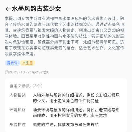
←
水墨风韵古装少女
本提示词专为生成具有浓郁中国水墨画风格的艺术肖像而设计，融
合了传统水墨的飘逸与现代数字艺术的精细渲染。通过动态墨色飞
溅、古建筑背景与银发紫瞳的人物设定，创造出既古典又奇幻的视
觉体验。画面采用戏剧性构图与水墨泼彩技法，强调细腻的光影层
次与色彩饱和度，确保高分辨率输出下每一处细节都清晰可见。适
用于表现东方美学与超现实元素的结合，适合艺术创作、文化宣传
及数字媒体应用。
提示词
文生图
2025-10-21
292
0
自定义参数（3个）
人物描述
人物外貌与服饰的详细描述，例如长发银发紫瞳
的少女，用于定义角色的个性化特征
环境风格
场景环境与氛围的详细描述，例如古老宫殿与细
雨朦胧，用于控制背景的视觉元素与意境
身着描述
佩戴的描述，佩戴发饰与黑色蝴蝶结