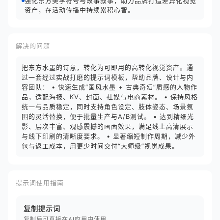
强化东方美学符号与故事叙事，助力品牌打造差异化视觉
资产，在活动传播中持续累积心智。
解决的问题
把东方水墨的诗意，转化为可即用的高转化视觉资产。通
过一套经过实战打磨的提示词模板，帮助品牌、设计与内
容团队： • 快速生成“国风水墨 + 古典奇幻”质感的人物作
品，适配海报、KV、封面、社媒与电商素材。 • 保持风格
统一与品质稳定，同时支持角色设定、肢体姿态、场景氛
围的灵活替换，便于批量生产与A/B测试。 • 达到精细光
影、层次丰富、观感震撼的画面效果，满足线上高清展示
与线下印刷的清晰度要求。 • 显著缩短制作周期，减少外
包与返工成本，用更少时间交付“大师级”视觉成果。
提示词使用指南
复制提示词
复制后可直接在AI应用中使用