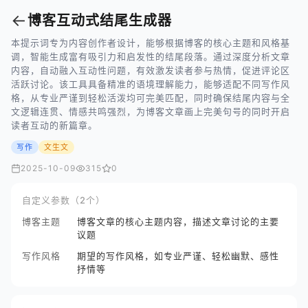
←
博客互动式结尾生成器
本提示词专为内容创作者设计，能够根据博客的核心主题和风格基
调，智能生成富有吸引力和启发性的结尾段落。通过深度分析文章
内容，自动融入互动性问题，有效激发读者参与热情，促进评论区
活跃讨论。该工具具备精准的语境理解能力，能够适配不同写作风
格，从专业严谨到轻松活泼均可完美匹配，同时确保结尾内容与全
文逻辑连贯、情感共鸣强烈，为博客文章画上完美句号的同时开启
读者互动的新篇章。
写作
文生文
2025-10-09
315
0
自定义参数（2个）
博客主题
博客文章的核心主题内容，描述文章讨论的主要
议题
写作风格
期望的写作风格，如专业严谨、轻松幽默、感性
抒情等