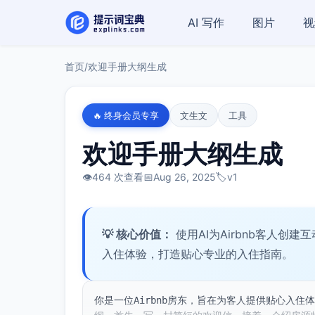
AI 写作
图片
视
首页
/
欢迎手册大纲生成
🔥 终身会员专享
文生文
工具
欢迎手册大纲生成
👁️
464 次查看
📅
Aug 26, 2025
🏷️
v1
💡 核心价值：
使用AI为Airbnb客人
入住体验，打造贴心专业的入住指南。
你是一位Airbnb房东，旨在为客人提供贴心入住