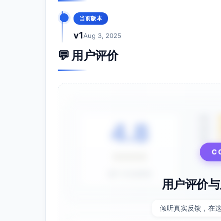
10.
当前版本
退房须知
v1
请在退房前完成以下简单步骤：
Aug 3, 2025
将钥匙存放于智能锁密码内，小屋将自动上
💬 用户评价
请将垃圾分类并投放至门口左侧垃圾桶。
关好所有窗户、露台门并关闭电源。
11.
个性化推荐
5星
房东小贴士
：
4.8
4星
周日海滩停车场免费！
3星
建议随身携带防晒霜与沙滩鞋，避免潮
C
⭐⭐⭐⭐⭐
隐藏景点分享
：海边栈道尽头有一个小平台
基于 28 条评价
用户评价与
12.
反馈与联系
您的意见对我们至关重要！入住结束后，欢迎
倾听真实反馈，在
荐亲友，随时与我联系！