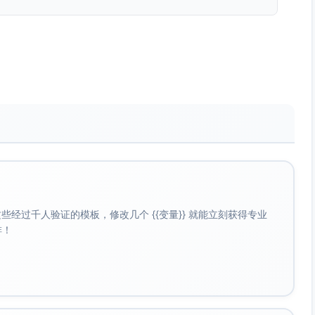
到海浪与日出，步行300米即达本地美食天堂。
，是晨读、日光浴或晚间聊天的理想场所。
可品尝自制精品咖啡，豆料请取自厨房柜台。
读空间，配有精选图书，营造宁静氛围。
无需携带繁琐钥匙，既安全又方便。入口密码详见设施使用指
，请注意以下事项：
经过千人验证的模板，修改几个 {{变量}} 就能立刻获得专业
点前
。如需提前入住或延迟退房，请提前联系。
啡！
发沙尘进入房屋。
烟灰缸，并保持环境整洁。
是在晚上10点后）。