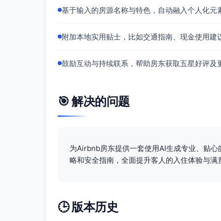
推荐时段
：傍晚时用餐可欣赏沙滩落日
基于输入的房源名称与特色，自动融入个人化元
咖啡馆“浪间角落”
亮点
：隐藏在栈道旁的一家小型咖啡厅
附加本地实用贴士，比如交通指南、现金使用建
距离
：步行10分钟。
鼓励互动与持续联系，帮助房东获取五星好评及
8.
活动建议
漫步沙滩与栈道
：感受脚踩细沙的乐趣，尽
🎯 解决的问题
皮划艇探险
：挑战在海上皮划艇，感受运动
购物区探索
：本地市集每周六举办，售卖手
9.
紧急联系方式
为Airbnb房东提供一套使用AI生成专业、
略和安全指南，全面提升客人的入住体验与满
在任何需要帮助或紧急情况下，可参考以下信
房东直拨电话/微信
： [房东电话/微信号]
紧急救护电话
：120
报警电话
：110
🕒 版本历史
附近医院
：海滨综合医院（距离3公里），联系电