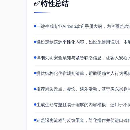
✅ 特性总结
6.
本地景点推荐
以下是必游的本地景点，不容错过！
“晨曦崖”日出观赏点
（距离2公里）
一键生成专业Airbnb欢迎手册大纲，内容覆
开放时间
：全天
推荐理由
：凌晨时分，站在悬崖上俯瞰日
轻松定制房源个性化内容，如设施使用说明、本
海边栈道
（距离1公里）
详细列明安全须知与紧急联络信息，让客人安心
亮点
：一条临海修建的木质步道，适合
海上皮划艇体验
（租赁点距离沙滩150米）
提供结构化住宿规则清单，帮助明确客人行为规
适应人群
：适合亲子与冒险爱好者，所
推荐周边景点、餐饮、娱乐活动，基于房东兴趣
7.
餐饮推荐
根据房东的本地美食体验，为您挑选了以下特
生成生动有趣且易于理解的内容模板，适用于不
海鲜大排档‘来一锅’
（经典推荐）
距离
：距离房源300米（步行5分钟）
涵盖退房流程与反馈渠道，简化操作并促进口碑
主打菜品
：大龙虾、蒜香海鱼、咸蛋黄