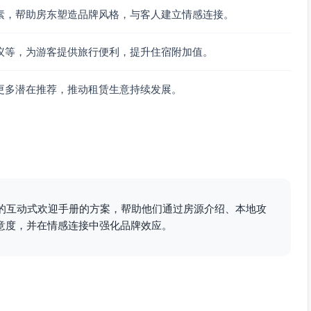
。
素，帮助房东塑造品牌风格，与客人建立情感连接。
，手冲咖啡与海盐奶盖为招牌。
议等，为游客提供旅行便利，提升住宿附加值。
更多潜在推荐，推动租赁生意持续发展。
情拍照。
的快感。
工艺品与新鲜海产。
贴心的互动式欢迎手册的方案，帮助他们通过房源介绍、本地攻
意度，并在情感连接中强化品牌效应。
息：
话：[XXX-XXXXXXX]