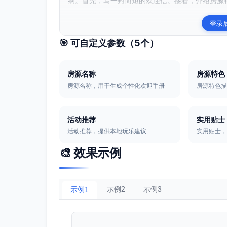
纲。首先，写一封简短的欢迎信。接着，介绍房源特
登录
🎯 可自定义参数（
5
个）
房源名称
房源特色
房源名称，用于生成个性化欢迎手册
房源特色
活动推荐
实用贴士
活动推荐，提供本地玩乐建议
实用贴士
🎨 效果示例
示例2
示例3
示例1