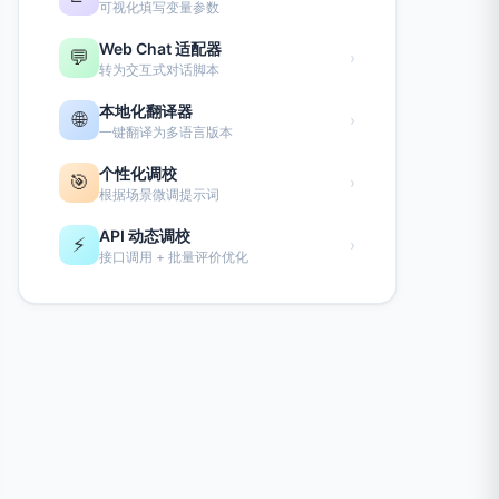
可视化填写变量参数
Web Chat 适配器
💬
›
转为交互式对话脚本
本地化翻译器
🌐
›
一键翻译为多语言版本
个性化调校
🎯
›
根据场景微调提示词
API 动态调校
⚡
›
接口调用 + 批量评价优化