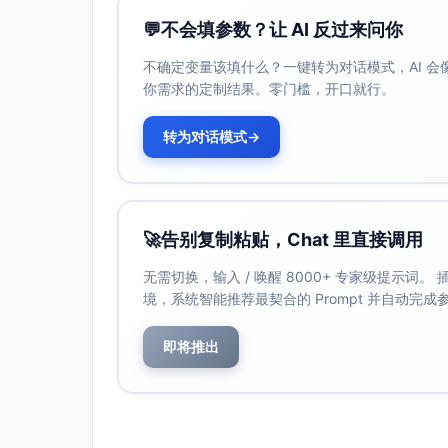
您的安全是我们的首要任务，请仔细阅读以下
💬
不会填参数？让 AI 反过来问你
紧急出口
：主入口即紧急出口。若发生紧急
不确定变量该填什么？一键转为对话模式，AI 
灭火器位置
：厨房门旁墙上的挂架处。
你需求的定制结果。零门槛，开口就行。
急救箱
：在储藏室左下角，如需使用请随时
如遇任何紧急情况，请联系 [房东电话号码
转为对话模式
→
5.
设施使用指南
为方便您的入住，我们特意整理了各设施的使
🚀
告别复制粘贴，Chat 里直接调用
Wi-Fi 信息
：
无需切换，输入 / 唤醒 8000+ 专家级提示词
网络名称：SeaBreeze_Home
境，系统智能推荐最契合的 Prompt 并自动完
密码：Sea12345678
咖啡机
：厨房右侧可见，请参考附带的简易
即将推出
电视与流媒体
：可收看Netflix、You
空调/暖气
：通过墙上的智能温控器调节，
阳光露台
：露台垫子与毯子存放于储藏室，