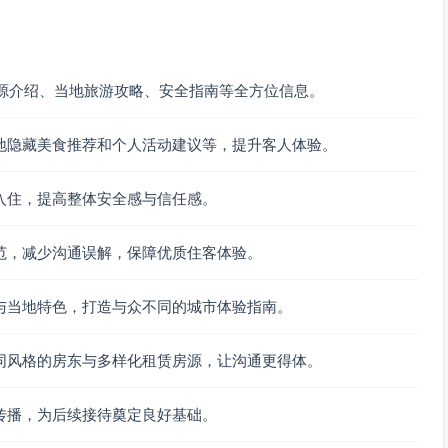
盖房源介绍、当地旅游攻略、安全指南等全方位信息。
出，将是一段令人震撼的静谧时光。建议清晨5:30前到达！
地隐藏美食推荐和个人活动建议等，提升客人体验。
入住，提高整体安全感与信任感。
悠闲散步或欣赏大海的美景。
范，减少沟通误解，保障优质住客体验。
有设备均可在现场租借。
与当地特色，打造与众不同的城市体验指南。
色餐饮：
同风格的房东与多样化租赁房源，让沟通更得体。
传播，为后续接待奠定良好基础。
蟹炒饭。