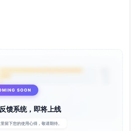
锁，无需额外操作。
85%
12%
3%
湿沙粒摩擦双脚。
OMING SOON
，是拍摄绝美夕阳的绝佳地点！
反馈系统，即将上线
通过平台留言，告诉我们您的感受。如有需要再次预订或者推
这里留下您的使用心得，敬请期待。