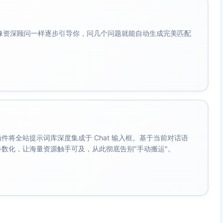
信息：
情况，请从正门迅速撤离。
会像资深顾问一样逐步引导你，问几个问题就能自动生成完美匹配
取用。
] 或拨打本地急救服务电话（第9部分提供详细信息）。
用方法：
。 插件将全站提示词库深度集成于 Chat 输入框。基于当前对话语
成参数化，让海量资源触手可及，从此彻底告别"手动搬运"。
操作指南。
Tube，遥控器放在客厅茶几上。按待机键启动，默认连接网络。
具体操作说明请参考旁边贴纸指引。
可自由使用。请使用后归还原位。