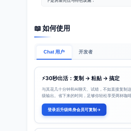
下是房屋亮点与特色设施：
地理位置
：距离沙滩仅50米！推开窗即可看
亮点设施
：
阳光露台
：配备休息座椅，可观赏海景
📖 如何使用
高级咖啡机
：特别为咖啡爱好者准备，
阅读角
：小屋内设有一处特别安静的阅
全屋智能锁
：房屋配备无钥匙智能锁，
Chat 用户
开发者
南。
3.
住宿须知
⚡
30秒出活：复制 → 粘贴 → 搞定
为了让每一位客人都能享受最愉快的入住体验
与其花几十分钟和AI聊天、试错，不如直接复制这些
入住时间为
下午3点后
，退房时间为
上午11
级输出。省下来的时间，足够你轻松享受两杯咖
请随手关闭窗户与露台门，防止因海风而引
室内
禁止吸烟
，露台可吸烟，但请使用指定
登录后升级终身会员可复制
→
请保持公共空间安静，避免打扰邻居（特别
4.
安全须知