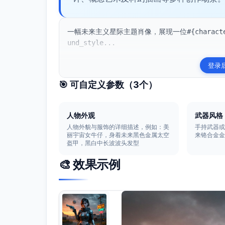
一幅未来主义星际主题肖像，展现一位#{character_ap
und_style...
登录
🎯 可自定义参数（
3
个）
人物外观
武器风格
人物外貌与服饰的详细描述，例如：美
手持武器
丽宇宙女牛仔，身着未来黑色金属太空
来铬合金
盔甲，黑白中长波波头发型
🎨 效果示例