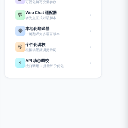
可视化填写变量参数
Web Chat 适配器
💬
›
转为交互式对话脚本
本地化翻译器
🌐
›
一键翻译为多语言版本
个性化调校
🎯
›
根据场景微调提示词
API 动态调校
⚡
›
接口调用 + 批量评价优化