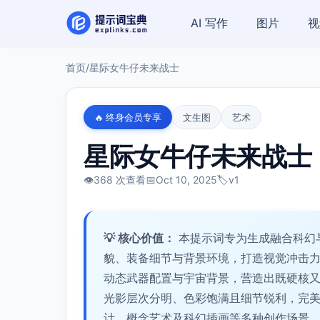
AI 写作
图片
视
首页
/
星际女牛仔未来战士
🔥 终身会员专享
文生图
艺术
星际女牛仔未来战士
👁️
368 次查看
📅
Oct 10, 2025
🏷️
v1
💡 核心价值：
本提示词专为生成融合科幻
貌、装备细节与背景环境，打造视觉冲击
动态武器配置与宇宙背景，营造出既硬核
光影层次分明、色彩饱满且细节锐利，完
计、概念艺术及科幻插画等多种创作场景