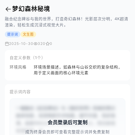
←
梦幻森林秘境
融合纪念碑谷与我的世界，打造奇幻森林！光影层次分明，4K超清
渲染，轻松生成沉浸式视觉大片。
提示词
文生图
2025-10-30
320
0
自定义参数（1个）
环境风格
环境场景描述，如森林与山谷交织的复杂结构，
用于定义画面的核心环境元素
提示词内容
一幅融合《纪念碑谷》与《我的世界》风格的奇幻
森林场景，采用等距艺术构图，细节丰富、色彩饱
会员登录后可复制
满。画面中#{environment_style}，阳光射线
穿透森林，光...
成为终身会员即可查看完整提示词并免费复制