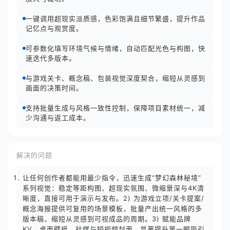
一键调用超现实派质感，色彩饱满且细节繁盛，提升作品
记忆点与观赏度。
可参数化填写环境气候与情绪，自动匹配光色与构图，快
速迭代多版本。
与游戏关卡、概念稿、包装视觉深度契合，缩短从灵感到
画面的决策时间。
支持批量生成与风格一致性控制，保障项目素材统一，减
少沟通与返工成本。
解决的问题
让任何创作者都能用最少指令，迅速生成“梦幻森林秘境”
系列视觉：稳定等距构图、超现实氛围、微缩景深与4K清
晰度，直接可用于演示与发布。2) 为游戏立项/关卡提案/
概念海报提供可复用的场景模板，批量产出统一风格的多
版本稿，缩短从灵感到可视成品的周期。3) 赋能品牌
KV、桌面壁纸、社媒与短视频封面，显著提升第一眼吸引