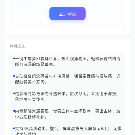
立即登录
特性总结
一键生成梦幻森林世界，等距视角构图，轻松获得结构清
晰且沉浸的场景草图。
自动融合纪念碑谷与方块风格，保留童话感与模块感，适
配独特美术方向。
电影级光影与阳光穿透效果，层次分明，直接用于海报、
落地页与宣传图。
内置移轴景深表现，增强立体与空间秩序，突出主体，减
少后期修修补补。
支持4K高清输出，壁纸、屏幕展陈与大屏演示即用，无惧
放大与裁切。