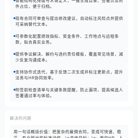
智能结构化排版与术语定义，一键生成目录、签署页及附
件占位，便于归档。
现有合同可审查与提出修改建议，自动标注风险点并提供
可采纳替代文本。
可参数化配置绩效指标、奖金条件、工作地点与远程条
款，贴合真实业务。
提供争议解决、解约与违约责任模板，覆盖常见场景，减
少反复沟通成本。
支持协作式迭代，基于反馈二次生成并标注更新点，提升
法务与HR协同效率。
附签前检查清单与关键条款提醒，防止漏项，提高候选人
签署通过率与体验。
解决的问题
用一句话概括价值：把复杂的雇佣合同，变成可快速、稳
妥、专业输出的标准动作。\n具体目标：\n- 面向HR、人