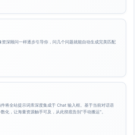
铃、瑜伽垫、跑步鞋、智能手表）
会像资深顾问一样逐步引导你，问几个问题就能自动生成完美匹配
、频率、动作组合。
。 插件将全站提示词库深度集成于 Chat 输入框。基于当前对话语
计划意图词；面向执行层面。
成参数化，让海量资源触手可及，从此彻底告别"手动搬运"。
法论（HIIT/TABATA）；长尾模式包含时间参数与性别限