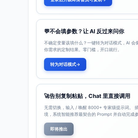
人群层标注：新手、进阶
器械名出现时优先归入“装备”（如壶铃、哑
详细分类结果
💬
不会填参数？让 AI 反过来问你
训练 > 训练计划与编排
不确定变量该填什么？一键转为对话模式，AI 
描述：以课程/计划/编排为核心，明确时长
你需求的定制结果。零门槛，开口就行。
关键词（意图/人群）：
居家燃脂训练（信息型/新手）
转为对话模式
→
HIIT 20分钟（信息型/进阶）
跳绳减脂计划（信息型/新手）
周一到周日训练安排（信息型/新手）
女性力量训练计划（信息型/新手）
🚀
告别复制粘贴，Chat 里直接调用
TABATA 动作编排（信息型/进阶）
无需切换，输入 / 唤醒 8000+ 专家级提示词
分类依据：含“训练/计划/编排/时长”等强
境，系统智能推荐最契合的 Prompt 并自动完
类别特征：强动作序列、时长（20分钟）、方
定。
即将推出
训练 > 部位与核心专项