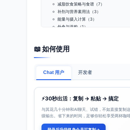
减脂饮食策略与食谱（7）
补剂与营养素用法（3）
能量与摄入计算（3）
外食与选购（1）
装备
穿戴与鞋服选购（1）
📖 如何使用
器械选择与使用教程（3）
智能设备与数据准确性（1）
恢复
Chat 用户
开发者
拉伸与放松（4）
伤痛风险与对策（2）
睡眠与代谢恢复（1）
⚡
30秒出活：复制 → 粘贴 → 搞定
特殊人群康复（1）
训练误区与常见问题（1）
与其花几十分钟和AI聊天、试错，不如直接复制这些
说明：
级输出。省下来的时间，足够你轻松享受两杯咖
意图层标注：信息型、交易型、对比型
登录后升级终身会员可复制
→