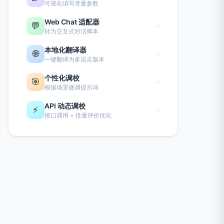
可视化填写变量参数
Web Chat 适配器
💬
›
转为交互式对话脚本
本地化翻译器
🌐
›
一键翻译为多语言版本
个性化调校
🎯
›
根据场景微调提示词
API 动态调校
⚡
›
接口调用 + 批量评价优化