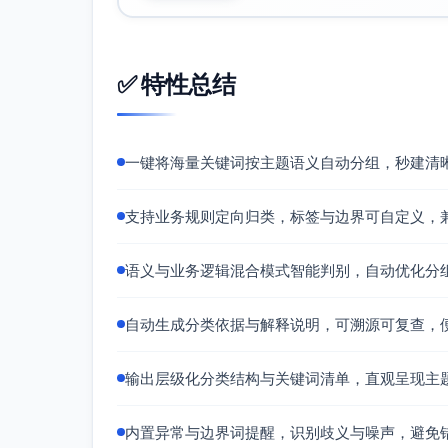
描述：围绕特定部位（腹、臂、核心、腰腹
关键词：
✅ 特性总结
腹肌训练动作（信息型/新手）
瘦手臂训练（信息型/新手）
核心力量训练（信息型/进阶）
瘦肚子有效方法（信息型/新手）
一键将海量关键词按主题语义自动分组，秒建清
分类依据：部位名+“训练/方法/动作”组合。
支持业务规则定向归类，标签与边界可自定义，
类别特征：部位诉求、塑形目标明显，适合
训练 > 有氧与跑步/跳绳/单车
语义与业务逻辑混合模式智能判别，自动优化分
描述：有氧与心肺相关训练及其数据要素。
关键词：
自动生成分类依据与解释说明，可溯源可复查，
室内单车训练（信息型/新手）
跑步配速计算（信息型/进阶）
输出层级化分类结构与关键词清单，直观呈现主
跑步燃脂心率（信息型/进阶）
跳绳消耗卡路里（信息型/新手）
内置异常与边界词提醒，识别歧义与噪声，避免
燃脂音乐BPM（信息型/新手）