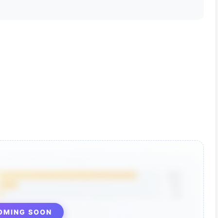
对比/场景限制词。
内容。
图。
常策略。
85%
12%
3%
OMING SOON