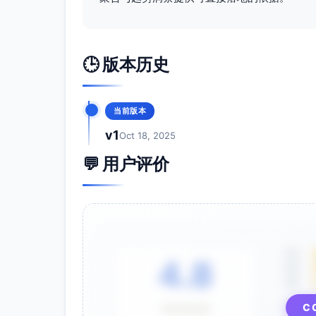
分类依据：出现“如何”“还是”“哪个更好”等
类别特征：对比与FAQ形式适配，决策辅助
训练 > 数据与监测
🕒 版本历史
描述：训练相关的体成分/数据监测方法。
关键词：
当前版本
体脂率怎么测（信息型/新手）
v1
Oct 18, 2025
分类依据：“怎么测”“监测/测量”等方法类意
💬 用户评价
类别特征：科普+工具法/设备法对比内容。
饮食 > 减脂饮食策略与食谱
描述：围绕减脂目标的饮食方法、菜单与日
关键词：
5星
低碳水食谱（信息型/新手）
4.8
4星
高蛋白早餐（信息型/新手）
3星
减脂晚餐吃什么（信息型/新手）
C
⭐⭐⭐⭐⭐
间歇性断食16+8（信息型/新手）