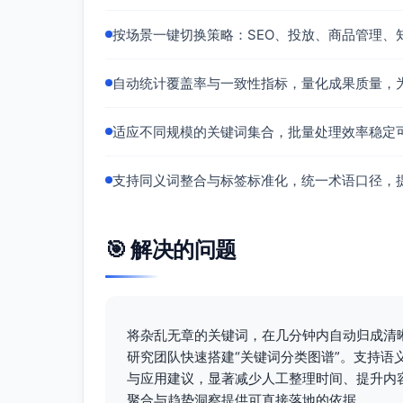
分类依据：运动类型（跑步/跳绳/单车）+ 
按场景一键切换策略：SEO、投放、商品管理、
类别特征：含“配速/心率/卡路里/BPM”等
训练 > 徒手与力量基础
自动统计覆盖率与一致性指标，量化成果质量，
描述：无需或少量器械的入门型力量训练。
适应不同规模的关键词集合，批量处理效率稳定
关键词：
徒手力量训练（信息型/新手）
支持同义词整合与标签标准化，统一术语口径，
健身新手入门（信息型/新手）
分类依据：出现“徒手/入门”等基础词。
类别特征：低门槛、动作库与注意事项需求
🎯 解决的问题
训练 > 决策与场景限制
描述：训练时间/场地/噪音限制等决策与可
关键词：
将杂乱无章的关键词，在几分钟内自动归成清
楼上扰民如何练（信息型/新手）
研究团队快速搭建“关键词分类图谱”。支持
晨练还是夜练（对比型/新手）
与应用建议，显著减少人工整理时间、提升内
健身房和在家哪个更好（对比型/新手）
聚合与趋势洞察提供可直接落地的依据。