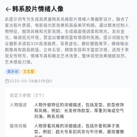
←
韩系胶片情绪人像
此提示词专为生成高质量韩系风格胶片情绪人像摄影设计，融合了
复古胶片质感、电影级光影效果和高级美学构图。通过精准控制人
物特征、服饰风格和光影氛围，生成画面强调柔和侧光、发丝金
光、暗调低光环境，营造出慵懒而富有情感的氛围。提示词固化专
业摄影术语如32K高清画质、背景虚化、磨砂朦胧美学，确保输出
图像具有超高颜值、立体五官、精致妆容和丰富层次感，适用于表
现女性特写、情绪写真和概念艺术场景，整体视觉效果细腻自然、
艺术感染力强。
提示词
文生图
2025-09-28
358
0
自定义参数（2个）
人物描述
人物外貌特征的详细描述，包括发型、脸型修饰
和风格，例如：长发修饰脸型，厚重刘海或空气
刘海，韩系风格
服饰风格
人物穿着风格的详细描述，包括外套和裤子类
型，例如：超大号系扣风衣与牛仔裤，展现慵懒