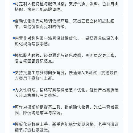
可定制人物特征与服饰风格，支持气质、发型、色系自由
搭配，快速匹配品牌调性。
自动优化侧光与暗调低光环境，突出五官立体和皮肤细
节，营造慵懒而克制的情绪。
内置非对称构图与浅景深背景虚化，一键获得具纵深的电
影化视角与叙事感。
模拟胶片颗粒、轻微漏光与褪色质感，画面层次更丰富，
复古氛围更具记忆点。
支持批量生成多构图多角度，快速做A/B测试，挑选最佳
方案用于投放与上新。
为女性特写、情绪写真与概念艺术优化，轻松产出高质感
大片风格样片与灵感板。
可作为摄影前期提案工具，提前确认妆容、光位与背景氛
围，降低沟通成本与踩坑。
模板化参数易上手，新手也能稳定复现风格，老手可微调
细节打造独家视觉。