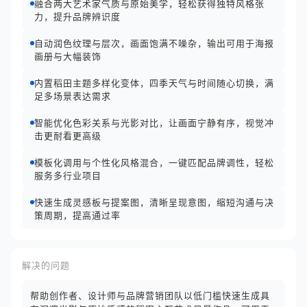
融合两大艺术家气质与原始美学，轻松获得独特风格张
力，提升品牌辨识度
自动润色纹理与层次，画面饱满不噪杂，输出可用于海报
画册与大幅装饰
内置稻田主题多样化变体，四季天气与时间随心切换，满
足多场景表达需求
智能优化色彩关系与光影对比，让画面宁静有序，视觉冲
击更耐看更高级
模板化调用与个性化风格混合，一键匹配品牌调性，轻松
服务多行业项目
快速生成灵感板与提案图，清晰呈现意图，缩短沟通与决
策周期，提高通过率
解决的问题
帮助创作者、设计师与品牌营销团队以低门槛快速生成具