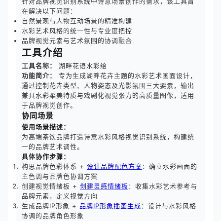
针对品牌视觉识别系统中诗意场景创作的需求，该工具旨
在解决以下问题：
自然景观与人物互动场景的精准构建
水彩艺术风格的统一性与专业度把控
品牌视觉元素与艺术氛围的协调融合
工具介绍
工具名称：
湖畔花语水彩绘
功能简介：
专为生成湖畔花卉主题的水彩艺术画面设计，
通过控制花卉类型、人物姿态及光影氛围三大要素，输出
兼具水彩柔美特质与戏剧化视觉张力的高质量图像，适用
于品牌视觉创作。
协同场景
使用场景描述：
为高端茶饮品牌打造诗意水彩风格视觉识别系统，构建统
一的品牌艺术调性。
具体协作步骤：
构思品牌色彩体系 +
设计品牌配色方案
：确立水彩画面的
主色调与品牌色协调方案
创建视觉情绪板 +
创建灵感情绪板
：收集水彩艺术参考与
品牌元素，定义视觉方向
生成品牌IP形象 +
品牌IP形象插图生成
：设计与水彩风格
协调的品牌角色形象