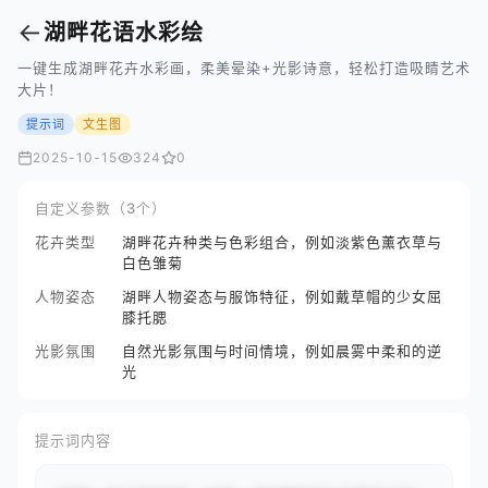
←
湖畔花语水彩绘
一键生成湖畔花卉水彩画，柔美晕染+光影诗意，轻松打造吸睛艺术
大片！
提示词
文生图
2025-10-15
324
0
自定义参数（3个）
花卉类型
湖畔花卉种类与色彩组合，例如淡紫色薰衣草与
白色雏菊
人物姿态
湖畔人物姿态与服饰特征，例如戴草帽的少女屈
膝托腮
光影氛围
自然光影氛围与时间情境，例如晨雾中柔和的逆
光
提示词内容