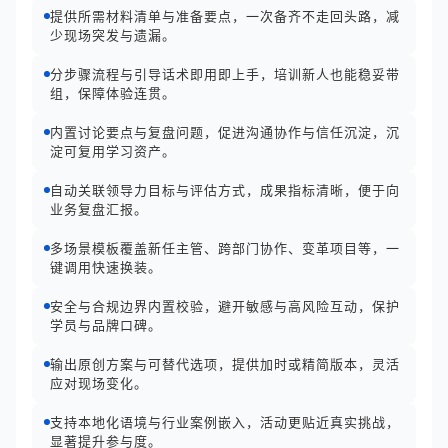
提供所需材料清单与准备要点，一次备齐不走回头路，减
少现场突发与遗漏。
分步骤流程与引导话术即用即上手，培训新人也能稳妥带
组，保障体验连贯。
内置讨论要点与复盘问题，促进沟通协作与信任沉淀，沉
淀可复用学习资产。
自动关联领导力目标与评估方式，成果指标清晰，便于向
业务复盘汇报。
多场景模板覆盖新任主管、跨部门协作、变革项目等，一
键调用快速换装。
安全与合规边界内置校验，避开敏感与高风险互动，保护
学员与品牌口碑。
输出原创方案与可替代选项，提供加时或精简版本，灵活
应对现场变化。
支持本地化语境与行业案例嵌入，活动更贴近真实挑战，
显著提升参与度。