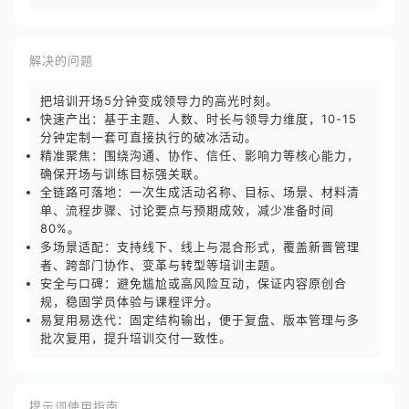
解决的问题
把培训开场5分钟变成领导力的高光时刻。
快速产出：基于主题、人数、时长与领导力维度，10-15
分钟定制一套可直接执行的破冰活动。
精准聚焦：围绕沟通、协作、信任、影响力等核心能力，
确保开场与训练目标强关联。
全链路可落地：一次生成活动名称、目标、场景、材料清
单、流程步骤、讨论要点与预期成效，减少准备时间
80%。
多场景适配：支持线下、线上与混合形式，覆盖新晋管理
者、跨部门协作、变革与转型等培训主题。
安全与口碑：避免尴尬或高风险互动，保证内容原创合
规，稳固学员体验与课程评分。
易复用易迭代：固定结构输出，便于复盘、版本管理与多
批次复用，提升培训交付一致性。
提示词使用指南